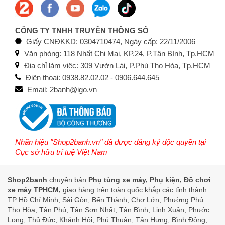
CÔNG TY TNHH TRUYỀN THÔNG SỐ
Giấy CNĐKKD: 0304710474, Ngày cấp: 22/11/2006
Văn phòng: 118 Nhất Chi Mai, KP.24, P.Tân Bình, Tp.HCM
Địa chỉ làm việc:
309 Vườn Lài, P.Phú Thọ Hòa, Tp.HCM
Điện thoại: 0938.82.02.02 - 0906.644.645
Email: 2banh@igo.vn
Nhãn hiệu "Shop2banh.vn" đã được đăng ký độc quyền tại
Cục sở hữu trí tuệ Việt Nam
Shop2banh
chuyên bán
Phụ tùng xe máy, Phụ kiện, Đồ chơi
xe máy TPHCM,
giao hàng trên toàn quốc khắp các tỉnh thành:
TP Hồ Chí Minh, Sài Gòn, Bến Thành, Chợ Lớn, Phường Phú
Thọ Hòa, Tân Phú, Tân Sơn Nhất, Tân Bình, Linh Xuân, Phước
Long, Thủ Đức, Khánh Hội, Phú Thuận, Tân Hưng, Bình Đông,