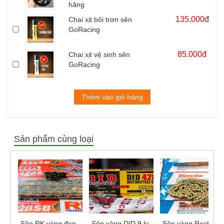
hãng
135.000đ
Chai xịt bôi trơn sên
GoRacing
85.000đ
Chai xịt vệ sinh sên
GoRacing
Thêm vào giỏ hàng
Sản phẩm cùng loại
Sên RK vàng đen
Sên vàng DID 9 ly
Sên vàng Recto