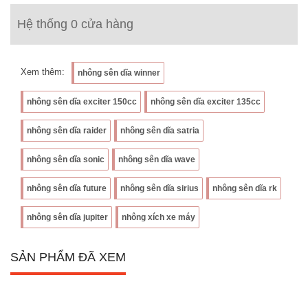
Hệ thống 0 cửa hàng
Xem thêm:
nhông sên dĩa winner
nhông sên dĩa exciter 150cc
nhông sên dĩa exciter 135cc
nhông sên dĩa raider
nhông sên dĩa satria
nhông sên dĩa sonic
nhông sên dĩa wave
nhông sên dĩa future
nhông sên dĩa sirius
nhông sên dĩa rk
nhông sên dĩa jupiter
nhông xích xe máy
SẢN PHẨM ĐÃ XEM