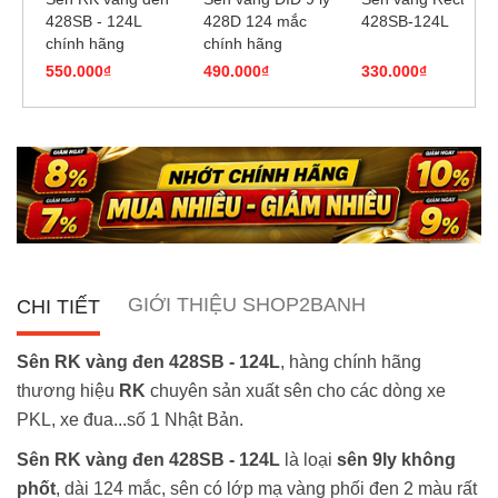
428SB - 124L
428D 124 mắc
428SB-124L
chính hãng
chính hãng
550.000₫
490.000₫
330.000₫
GIỚI THIỆU SHOP2BANH
CHI TIẾT
Sên RK vàng đen 428SB - 124L
, hàng chính hãng
thương hiệu
RK
chuyên sản xuất sên cho các dòng xe
PKL, xe đua...số 1 Nhật Bản.
Sên RK vàng đen 428SB - 124L
là loại
sên 9ly không
phốt
, dài 124 mắc, sên có lớp mạ vàng phối đen 2 màu rất