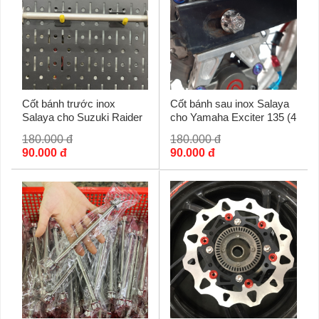
Cốt bánh trước inox
Cốt bánh sau inox Salaya
Salaya cho Suzuki Raider
cho Yamaha Exciter 135 (4
số)
180.000 đ
180.000 đ
90.000 đ
90.000 đ