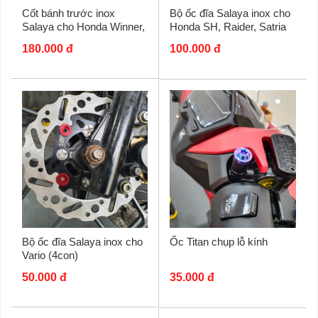
Cốt bánh trước inox
Bộ ốc đĩa Salaya inox cho
Salaya cho Honda Winner,
Honda SH, Raider, Satria
Lead
(8 con)
180.000 đ
100.000 đ
Bộ ốc đĩa Salaya inox cho
Ốc Titan chụp lỗ kính
Vario (4con)
50.000 đ
35.000 đ