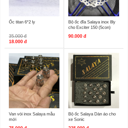
Ốc titan 6*2 ly
Bộ ốc đĩa Salaya inox 8ly
cho Exciter 150 (5con)
35.000 đ
90.000 đ
18.000 đ
Van vòi inox Salaya mẫu
Bộ ốc Salaya Dàn áo cho
mới
xe Sonic