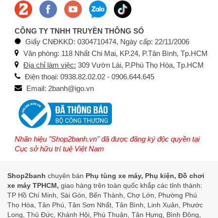
CÔNG TY TNHH TRUYỀN THÔNG SỐ
Giấy CNĐKKD: 0304710474, Ngày cấp: 22/11/2006
Văn phòng: 118 Nhất Chi Mai, KP.24, P.Tân Bình, Tp.HCM
Địa chỉ làm việc:
309 Vườn Lài, P.Phú Thọ Hòa, Tp.HCM
Điện thoại: 0938.82.02.02 - 0906.644.645
Email: 2banh@igo.vn
Nhãn hiệu "Shop2banh.vn" đã được đăng ký độc quyền tại
Cục sở hữu trí tuệ Việt Nam
Shop2banh
chuyên bán
Phụ tùng xe máy, Phụ kiện, Đồ chơi
xe máy TPHCM,
giao hàng trên toàn quốc khắp các tỉnh thành:
TP Hồ Chí Minh, Sài Gòn, Bến Thành, Chợ Lớn, Phường Phú
Thọ Hòa, Tân Phú, Tân Sơn Nhất, Tân Bình, Linh Xuân, Phước
Long, Thủ Đức, Khánh Hội, Phú Thuận, Tân Hưng, Bình Đông,