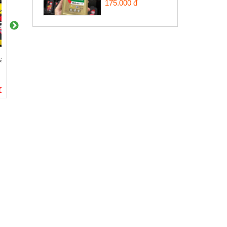
175.000 đ
àng Kozi 428H-
Sên vàng Light 428HS
Sên vàng Recto
132 mắc 10ly
428SB-124L
000₫
245.000₫
330.000₫
n