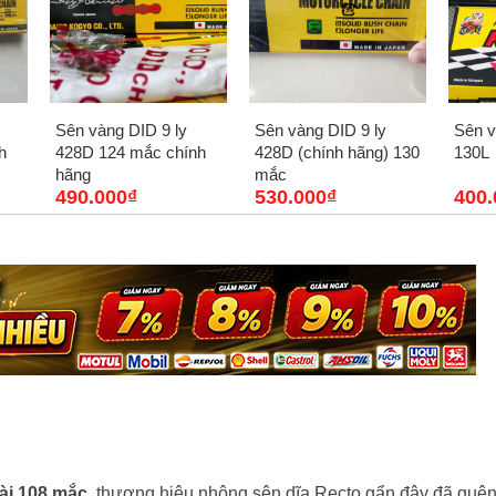
Sên vàng DID 9 ly
Sên vàng DID 9 ly
Sên v
428D 124 mắc chính
h
428D (chính hãng) 130
130L
hãng
mắc
490.000₫
530.000₫
400.
dài 108 mắc
, thương hiệu nhông sên dĩa Recto gẩn đây đã quê