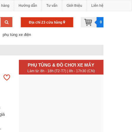
o hàng
Hướng dẫn
Tư vấn
Giới thiệu
Liên hệ
0
Địa chỉ 23 cửa hàng
phụ tùng xe điện
PHỤ TÙNG & ĐỒ CHƠI XE MÁY
Làm từ: 8h - 18h (T2-T7) | 8h - 17h30 (CN)
u
giá
.