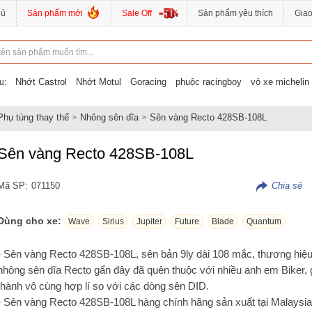
hủ
Sản phẩm mới
Sale Off
Sản phẩm yêu thích
Gia
Nhớt Castrol
Nhớt Motul
Goracing
phuộc racingboy
vỏ xe michelin
u:
Phụ tùng thay thế
Nhông sên dĩa
Sên vàng Recto 428SB-108L
Sên vàng Recto 428SB-108L
Mã SP:
071150
Dùng cho xe:
Wave
Sirius
Jupiter
Future
Blade
Quantum
- Sên vàng Recto 428SB-108L, sên bản 9ly dài 108 mắc, thương hiệ
nhông sên dĩa Recto gẩn đây đã quên thuộc với nhiều anh em Biker, 
thành vô cùng hợp lí so với các dòng sên DID.
- Sên vàng Recto 428SB-108L hàng chính hãng sản xuất tại Malaysia