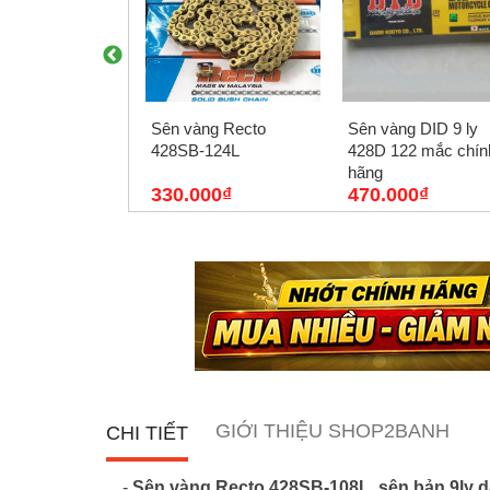
àng Light 428HS
Sên vàng Recto
Sên vàng DID 9 ly
ắc 10ly
428SB-124L
428D 122 mắc chín
hãng
000₫
330.000₫
470.000₫
GIỚI THIỆU SHOP2BANH
CHI TIẾT
-
Sên vàng Recto 428SB-108L
,
sên bản 9ly 