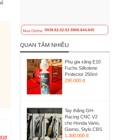
hổ
0938.82.02.02-0906.644.645
Mua Online:
QUAN TÂM NHIỀU
Phụ gia xăng E10
Fuchs Silkolene
Protector 250ml
290.000 đ
Tay thắng GH-
Racing CNC V2
cho Honda Vario,
Giorno, Stylo CBS
1.300.000 đ
00đ