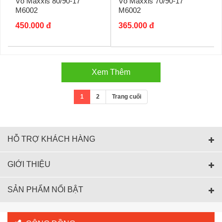
Vỏ Maxxis 80/90-17
Vỏ Maxxis 70/90-17
M6002
M6002
450.000 đ
365.000 đ
Xem Thêm
1
2
Trang cuối
HỖ TRỢ KHÁCH HÀNG
GIỚI THIỆU
SẢN PHẨM NỔI BẬT