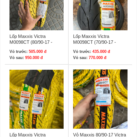
Lốp Maxxis Victra
Lốp Maxxis Victra
M0098CT (80/90-17 -
M0098CT (70/90-17 -
120/70-17)
100/70-17)
Vỏ trước:
505.000 đ
Vỏ trước:
435.000 đ
Vỏ sau:
950.000 đ
Vỏ sau:
770.000 đ
Lốp Maxxis Victra
Vỏ Maxxis 80/90-17 Victra