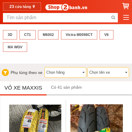
23
cửa hàng
3D
CT1
M6002
Victra M0098CT
V6
MA WGV
Phụ tùng theo xe
VỎ XE MAXXIS
Có 41 sản phẩm