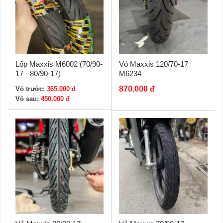
Lốp Maxxis M6002 (70/90-
Vỏ Maxxis 120/70-17
17 - 80/90-17)
M6234
870.000 đ
Vỏ trước:
365.000 đ
Vỏ sau:
450.000 đ