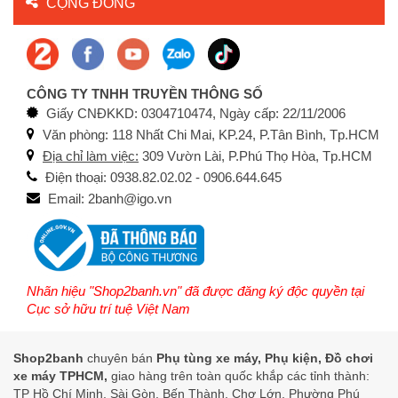
CỘNG ĐỒNG
CÔNG TY TNHH TRUYỀN THÔNG SỐ
Giấy CNĐKKD: 0304710474, Ngày cấp: 22/11/2006
Văn phòng: 118 Nhất Chi Mai, KP.24, P.Tân Bình, Tp.HCM
Địa chỉ làm việc:
309 Vườn Lài, P.Phú Thọ Hòa, Tp.HCM
Điện thoại: 0938.82.02.02 - 0906.644.645
Email: 2banh@igo.vn
Nhãn hiệu "Shop2banh.vn" đã được đăng ký độc quyền tại
Cục sở hữu trí tuệ Việt Nam
Shop2banh
chuyên bán
Phụ tùng xe máy, Phụ kiện, Đồ chơi
xe máy TPHCM,
giao hàng trên toàn quốc khắp các tỉnh thành:
TP Hồ Chí Minh, Sài Gòn, Bến Thành, Chợ Lớn, Phường Phú