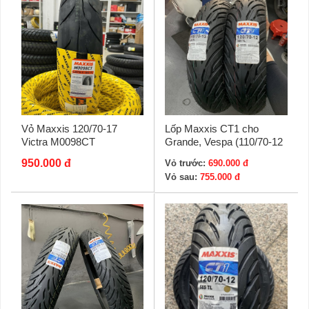
Vỏ Maxxis 120/70-17
Lốp Maxxis CT1 cho
Victra M0098CT
Grande, Vespa (110/70-12
- 120/70-12)
950.000 đ
Vỏ trước:
690.000 đ
Vỏ sau:
755.000 đ