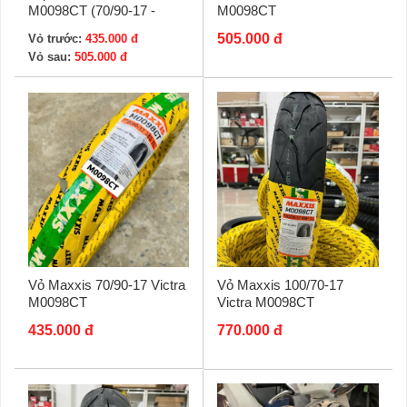
M0098CT (70/90-17 -
M0098CT
80/90-17)
505.000 đ
Vỏ trước:
435.000 đ
Vỏ sau:
505.000 đ
Vỏ Maxxis 70/90-17 Victra
Vỏ Maxxis 100/70-17
M0098CT
Victra M0098CT
435.000 đ
770.000 đ