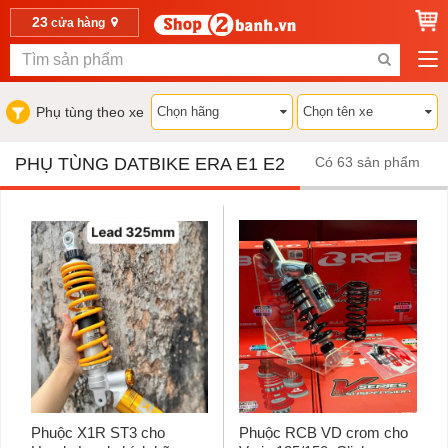
23
cửa hàng
Phụ tùng theo xe
PHỤ TÙNG DATBIKE ERA E1 E2
Có 63 sản phẩm
Phuộc X1R ST3 cho
Phuộc RCB VD crom cho