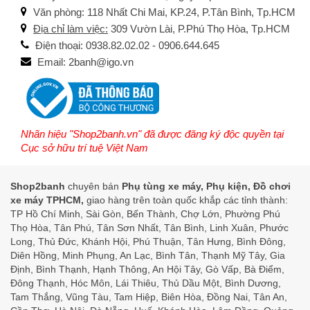
Văn phòng: 118 Nhất Chi Mai, KP.24, P.Tân Bình, Tp.HCM
Địa chỉ làm việc:
309 Vườn Lài, P.Phú Thọ Hòa, Tp.HCM
Điện thoại: 0938.82.02.02 - 0906.644.645
Email: 2banh@igo.vn
Nhãn hiệu "Shop2banh.vn" đã được đăng ký độc quyền tại
Cục sở hữu trí tuệ Việt Nam
Shop2banh
chuyên bán
Phụ tùng xe máy, Phụ kiện, Đồ chơi
xe máy TPHCM,
giao hàng trên toàn quốc khắp các tỉnh thành:
TP Hồ Chí Minh, Sài Gòn, Bến Thành, Chợ Lớn, Phường Phú
Thọ Hòa, Tân Phú, Tân Sơn Nhất, Tân Bình, Linh Xuân, Phước
Long, Thủ Đức, Khánh Hội, Phú Thuận, Tân Hưng, Bình Đông,
Diên Hồng, Minh Phụng, An Lạc, Bình Tân, Thạnh Mỹ Tây, Gia
Định, Bình Thạnh, Hạnh Thông, An Hội Tây, Gò Vấp, Bà Điểm,
Đông Thạnh, Hóc Môn, Lái Thiêu, Thủ Dầu Một, Bình Dương,
Tam Thắng, Vũng Tàu, Tam Hiệp, Biên Hòa, Đồng Nai, Tân An,