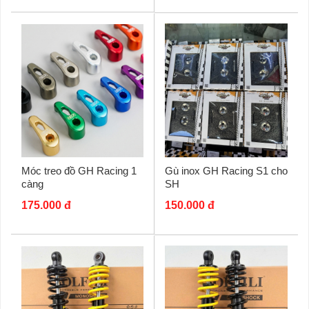
Móc treo đồ GH Racing 1
Gù inox GH Racing S1 cho
càng
SH
175.000 đ
150.000 đ