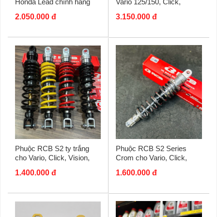
Honda Lead chính hãng
Vario 125/150, Click,
Vision, Sh Mode, Mio,
2.050.000 đ
3.150.000 đ
Scoopy, Beat...
Phuộc RCB S2 ty trắng
Phuộc RCB S2 Series
cho Vario, Click, Vision,
Crom cho Vario, Click,
Lead, Sh Mode,...
Vision, Lead, Sh Mode,...
1.400.000 đ
1.600.000 đ