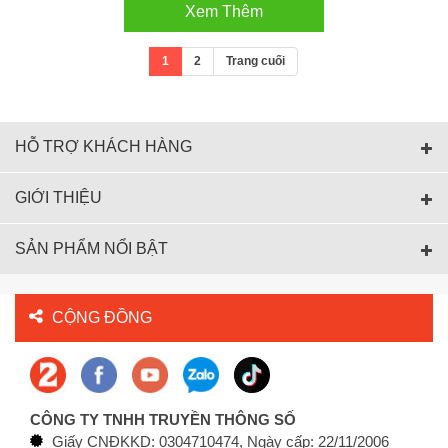
Xem Thêm
1
2
Trang cuối
HỖ TRỢ KHÁCH HÀNG
GIỚI THIỆU
SẢN PHẨM NỔI BẬT
CỘNG ĐỒNG
CÔNG TY TNHH TRUYỀN THÔNG SỐ
Giấy CNĐKKD: 0304710474, Ngày cấp: 22/11/2006