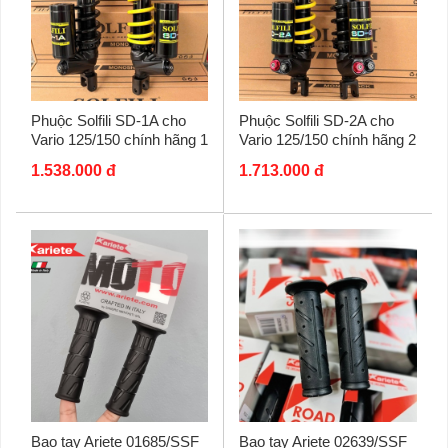
Phuộc Solfili SD-1A cho
Phuộc Solfili SD-2A cho
Vario 125/150 chính hãng 1
Vario 125/150 chính hãng 2
tăng chỉnh
tăng chỉnh
1.538.000 đ
1.713.000 đ
Bao tay Ariete 01685/SSF
Bao tay Ariete 02639/SSF