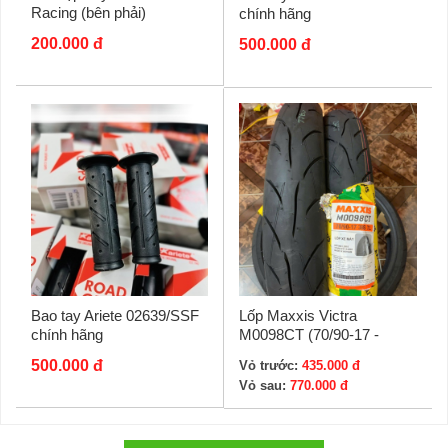
Racing (bên phải)
chính hãng
200.000 đ
500.000 đ
Bao tay Ariete 02639/SSF
Lốp Maxxis Victra
chính hãng
M0098CT (70/90-17 -
100/70-17)
500.000 đ
Vỏ trước:
435.000 đ
Vỏ sau:
770.000 đ