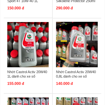
Sport 4T 10W-40 1L
Silkolene Protector 250ml
150.000 đ
290.000 đ
Nhớt Castrol Activ 20W40
Nhớt Castrol Activ 20W40
1L dành cho xe số
0,8L dành cho xe số
155.000 đ
140.000 đ