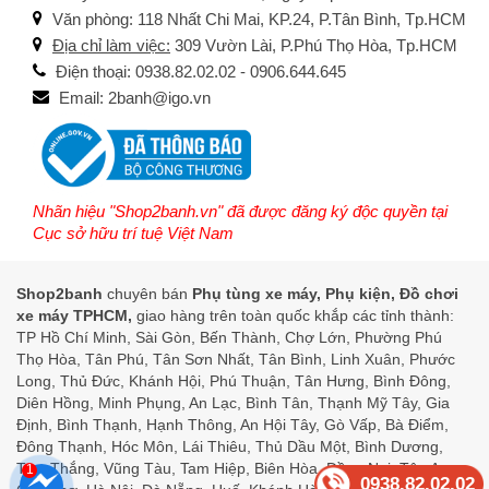
Văn phòng: 118 Nhất Chi Mai, KP.24, P.Tân Bình, Tp.HCM
Địa chỉ làm việc:
309 Vườn Lài, P.Phú Thọ Hòa, Tp.HCM
Điện thoại: 0938.82.02.02 - 0906.644.645
Email: 2banh@igo.vn
Nhãn hiệu "Shop2banh.vn" đã được đăng ký độc quyền tại
Cục sở hữu trí tuệ Việt Nam
Shop2banh
chuyên bán
Phụ tùng xe máy, Phụ kiện, Đồ chơi
xe máy TPHCM,
giao hàng trên toàn quốc khắp các tỉnh thành:
TP Hồ Chí Minh, Sài Gòn, Bến Thành, Chợ Lớn, Phường Phú
Thọ Hòa, Tân Phú, Tân Sơn Nhất, Tân Bình, Linh Xuân, Phước
Long, Thủ Đức, Khánh Hội, Phú Thuận, Tân Hưng, Bình Đông,
Diên Hồng, Minh Phụng, An Lạc, Bình Tân, Thạnh Mỹ Tây, Gia
Định, Bình Thạnh, Hạnh Thông, An Hội Tây, Gò Vấp, Bà Điểm,
Đông Thạnh, Hóc Môn, Lái Thiêu, Thủ Dầu Một, Bình Dương,
Tam Thắng, Vũng Tàu, Tam Hiệp, Biên Hòa, Đồng Nai, Tân An,
1
0938.82.02.02