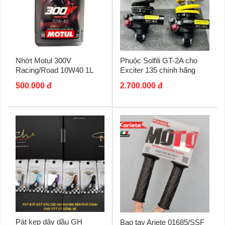
Nhớt Motul 300V
Phuộc Solfili GT-2A cho
Racing/Road 10W40 1L
Exciter 135 chính hãng
500.000 đ
2.700.000 đ
Pát kẹp dây dầu GH
Bao tay Ariete 01685/SSF