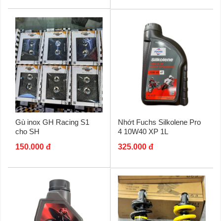
Gù inox GH Racing S1
Nhớt Fuchs Silkolene Pro
cho SH
4 10W40 XP 1L
150.000 đ
325.000 đ