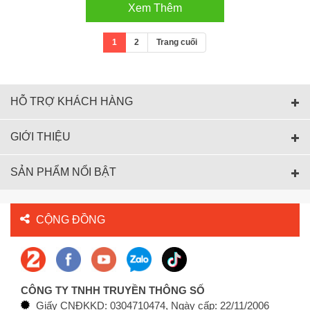
Xem Thêm
1
2
Trang cuối
HỖ TRỢ KHÁCH HÀNG
GIỚI THIỆU
SẢN PHẨM NỔI BẬT
CỘNG ĐỒNG
CÔNG TY TNHH TRUYỀN THÔNG SỐ
Giấy CNĐKKD: 0304710474, Ngày cấp: 22/11/2006