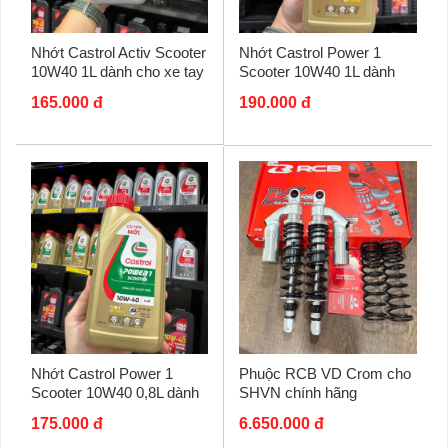
Nhớt Castrol Activ Scooter
Nhớt Castrol Power 1
10W40 1L dành cho xe tay
Scooter 10W40 1L dành
ga
cho xe tay ga
165.000 đ
190.000 đ
Nhớt Castrol Power 1
Phuộc RCB VD Crom cho
Scooter 10W40 0,8L dành
SHVN chính hãng
cho xe tay ga
175.000 đ
6.650.000 đ