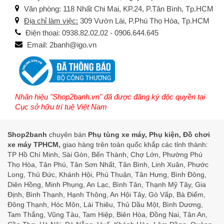
Văn phòng: 118 Nhất Chi Mai, KP.24, P.Tân Bình, Tp.HCM
Địa chỉ làm việc:
309 Vườn Lài, P.Phú Thọ Hòa, Tp.HCM
Điện thoại: 0938.82.02.02 - 0906.644.645
Email: 2banh@igo.vn
Nhãn hiệu "Shop2banh.vn" đã được đăng ký độc quyền tại
Cục sở hữu trí tuệ Việt Nam
Shop2banh
chuyên bán
Phụ tùng xe máy, Phụ kiện, Đồ chơi
xe máy TPHCM,
giao hàng trên toàn quốc khắp các tỉnh thành:
TP Hồ Chí Minh, Sài Gòn, Bến Thành, Chợ Lớn, Phường Phú
Thọ Hòa, Tân Phú, Tân Sơn Nhất, Tân Bình, Linh Xuân, Phước
Long, Thủ Đức, Khánh Hội, Phú Thuận, Tân Hưng, Bình Đông,
Diên Hồng, Minh Phụng, An Lạc, Bình Tân, Thạnh Mỹ Tây, Gia
Định, Bình Thạnh, Hạnh Thông, An Hội Tây, Gò Vấp, Bà Điểm,
Đông Thạnh, Hóc Môn, Lái Thiêu, Thủ Dầu Một, Bình Dương,
Tam Thắng, Vũng Tàu, Tam Hiệp, Biên Hòa, Đồng Nai, Tân An,