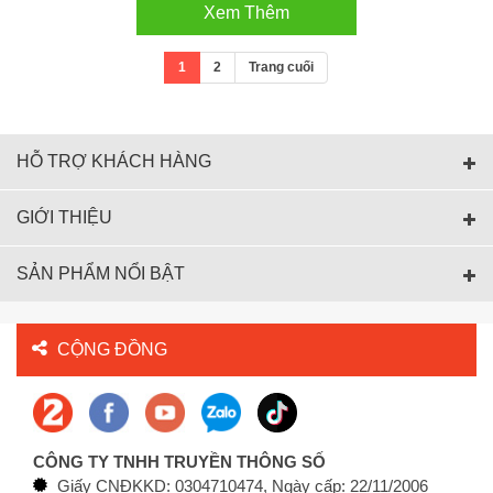
Xem Thêm
1
2
Trang cuối
HỖ TRỢ KHÁCH HÀNG
GIỚI THIỆU
SẢN PHẨM NỔI BẬT
CỘNG ĐỒNG
CÔNG TY TNHH TRUYỀN THÔNG SỐ
Giấy CNĐKKD: 0304710474, Ngày cấp: 22/11/2006