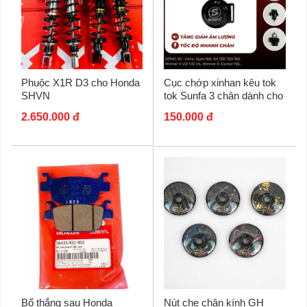
Phuộc X1R D3 cho Honda
Cục chớp xinhan kêu tok
SHVN
tok Sunfa 3 chân dành cho
xe tay ga
2.650.000 đ
150.000 đ
Bố thắng sau Honda
Nút che chân kính GH