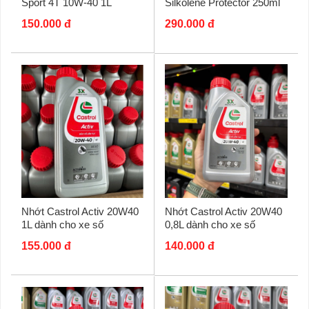
Sport 4T 10W-40 1L
Silkolene Protector 250ml
150.000 đ
290.000 đ
Nhớt Castrol Activ 20W40
Nhớt Castrol Activ 20W40
1L dành cho xe số
0,8L dành cho xe số
155.000 đ
140.000 đ