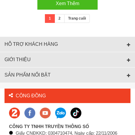
Xem Thêm
1
2
Trang cuối
HỖ TRỢ KHÁCH HÀNG
GIỚI THIỆU
SẢN PHẨM NỔI BẬT
CỘNG ĐỒNG
CÔNG TY TNHH TRUYỀN THÔNG SỐ
Giấy CNĐKKD: 0304710474, Ngày cấp: 22/11/2006