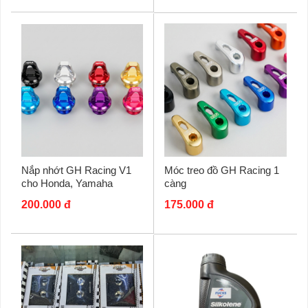
Nắp nhớt GH Racing V1
Móc treo đồ GH Racing 1
cho Honda, Yamaha
càng
200.000 đ
175.000 đ