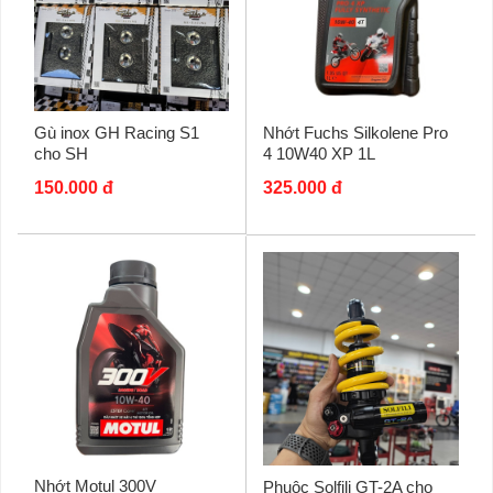
Gù inox GH Racing S1
Nhớt Fuchs Silkolene Pro
cho SH
4 10W40 XP 1L
150.000 đ
325.000 đ
Nhớt Motul 300V
Phuộc Solfili GT-2A cho