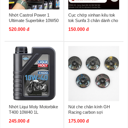
Nhớt Castrol Power 1
Cục chớp xinhan kêu tok
Ultimate Superbike 10W50
tok Sunfa 3 chân dành cho
dành cho các dòng xe số
xe tay ga
520.000 đ
150.000 đ
phân khối lớn
Nhớt Liqui Moly Motorbike
Nút che chân kính GH
T400 10W40 1L
Racing carbon sợi
245.000 đ
175.000 đ