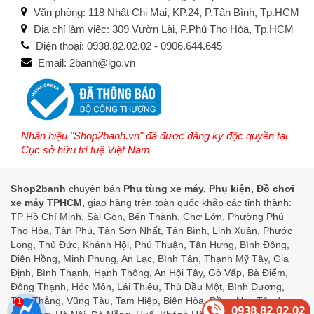
Văn phòng: 118 Nhất Chi Mai, KP.24, P.Tân Bình, Tp.HCM
Địa chỉ làm việc:
309 Vườn Lài, P.Phú Thọ Hòa, Tp.HCM
Điện thoại: 0938.82.02.02 - 0906.644.645
Email: 2banh@igo.vn
Nhãn hiệu "Shop2banh.vn" đã được đăng ký độc quyền tại
Cục sở hữu trí tuệ Việt Nam
Shop2banh
chuyên bán
Phụ tùng xe máy, Phụ kiện, Đồ chơi
xe máy TPHCM,
giao hàng trên toàn quốc khắp các tỉnh thành:
TP Hồ Chí Minh, Sài Gòn, Bến Thành, Chợ Lớn, Phường Phú
Thọ Hòa, Tân Phú, Tân Sơn Nhất, Tân Bình, Linh Xuân, Phước
Long, Thủ Đức, Khánh Hội, Phú Thuận, Tân Hưng, Bình Đông,
Diên Hồng, Minh Phụng, An Lạc, Bình Tân, Thạnh Mỹ Tây, Gia
Định, Bình Thạnh, Hạnh Thông, An Hội Tây, Gò Vấp, Bà Điểm,
Đông Thạnh, Hóc Môn, Lái Thiêu, Thủ Dầu Một, Bình Dương,
Tam Thắng, Vũng Tàu, Tam Hiệp, Biên Hòa, Đồng Nai, Tân An,
1
0938.82.02.02