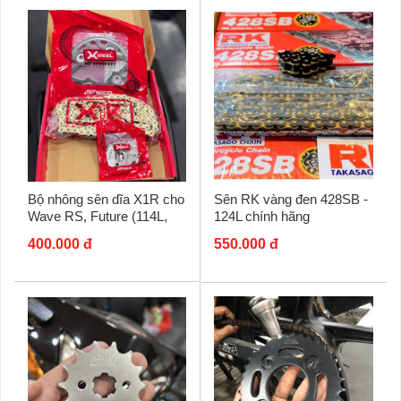
Bộ nhông sên dĩa X1R cho
Sên RK vàng đen 428SB -
Wave RS, Future (114L,
124L chính hãng
Vàng/ Crom)
400.000 đ
550.000 đ