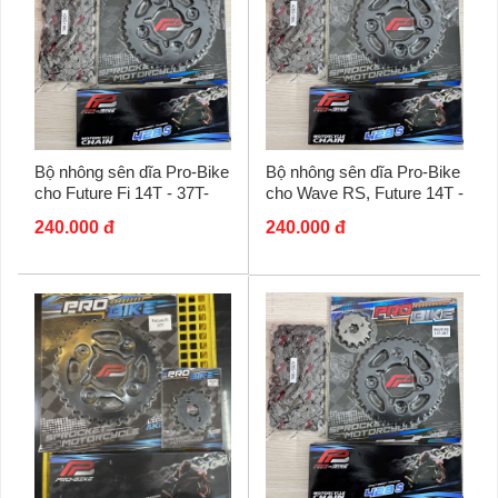
Bộ nhông sên dĩa Pro-Bike
Bộ nhông sên dĩa Pro-Bike
cho Future Fi 14T - 37T-
cho Wave RS, Future 14T -
Sên 428S 108L (sên tán
36T- Sên 428S 108L (sên
240.000 đ
240.000 đ
đúc)
tán đúc)