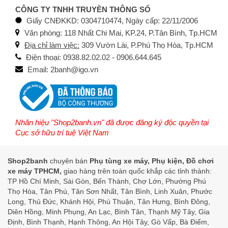
CÔNG TY TNHH TRUYỀN THÔNG SỐ
Giấy CNĐKKD: 0304710474, Ngày cấp: 22/11/2006
Văn phòng: 118 Nhất Chi Mai, KP.24, P.Tân Bình, Tp.HCM
Địa chỉ làm việc:
309 Vườn Lài, P.Phú Thọ Hòa, Tp.HCM
Điện thoại: 0938.82.02.02 - 0906.644.645
Email: 2banh@igo.vn
Nhãn hiệu "Shop2banh.vn" đã được đăng ký độc quyền tại
Cục sở hữu trí tuệ Việt Nam
Shop2banh
chuyên bán
Phụ tùng xe máy, Phụ kiện, Đồ chơi
xe máy TPHCM,
giao hàng trên toàn quốc khắp các tỉnh thành:
TP Hồ Chí Minh, Sài Gòn, Bến Thành, Chợ Lớn, Phường Phú
Thọ Hòa, Tân Phú, Tân Sơn Nhất, Tân Bình, Linh Xuân, Phước
Long, Thủ Đức, Khánh Hội, Phú Thuận, Tân Hưng, Bình Đông,
Diên Hồng, Minh Phụng, An Lạc, Bình Tân, Thạnh Mỹ Tây, Gia
Định, Bình Thạnh, Hạnh Thông, An Hội Tây, Gò Vấp, Bà Điểm,