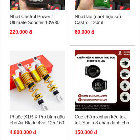
Nhớt Castrol Power 1
Nhớt lap (nhớt hộp số)
Ultimate Scooter 10W30
Castrol 120ml
0,8L dành cho xe ga
220.000 đ
60.000 đ
Honda
Phuộc X1R X Pro bình dầu
Cục chớp xinhan kêu tok
cho Air Blade 4val 125-160
tok Sunfa 3 chân dành cho
chính hãng
xe tay ga
4.800.000 đ
150.000 đ