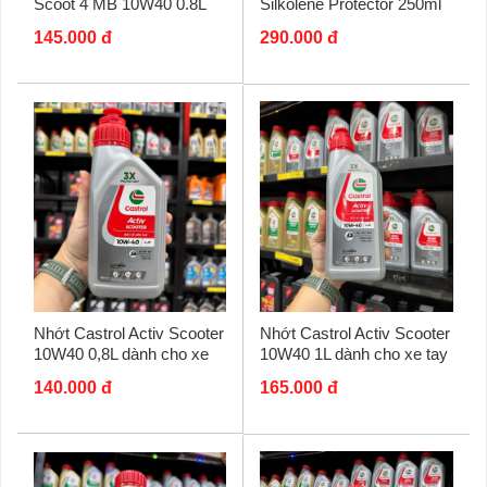
Scoot 4 MB 10W40 0.8L
Silkolene Protector 250ml
145.000 đ
290.000 đ
Nhớt Castrol Activ Scooter
Nhớt Castrol Activ Scooter
10W40 0,8L dành cho xe
10W40 1L dành cho xe tay
tay ga
ga
140.000 đ
165.000 đ