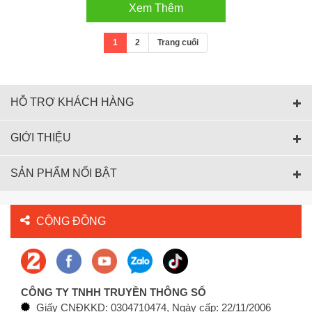
Xem Thêm
1
2
Trang cuối
HỖ TRỢ KHÁCH HÀNG
GIỚI THIỆU
SẢN PHẨM NỔI BẬT
CỘNG ĐỒNG
CÔNG TY TNHH TRUYỀN THÔNG SỐ
Giấy CNĐKKD: 0304710474, Ngày cấp: 22/11/2006