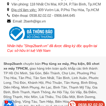
Văn phòng: 118 Nhất Chi Mai, KP.24, P.Tân Bình, Tp.HCM
Địa chỉ làm việc:
309 Vườn Lài, P.Phú Thọ Hòa, Tp.HCM
Điện thoại: 0938.82.02.02 - 0906.644.645
Email: 2banh@igo.vn
Nhãn hiệu "Shop2banh.vn" đã được đăng ký độc quyền tại
Cục sở hữu trí tuệ Việt Nam
Shop2banh
chuyên bán
Phụ tùng xe máy, Phụ kiện, Đồ chơi
xe máy TPHCM,
giao hàng trên toàn quốc khắp các tỉnh thành:
TP Hồ Chí Minh, Sài Gòn, Bến Thành, Chợ Lớn, Phường Phú
Thọ Hòa, Tân Phú, Tân Sơn Nhất, Tân Bình, Linh Xuân, Phước
Long, Thủ Đức, Khánh Hội, Phú Thuận, Tân Hưng, Bình Đông,
Diên Hồng, Minh Phụng, An Lạc, Bình Tân, Thạnh Mỹ Tây, Gia
Định, Bình Thạnh, Hạnh Thông, An Hội Tây, Gò Vấp, Bà Điểm,
Đông Thạnh, Hóc Môn, Lái Thiêu, Thủ Dầu Một, Bình Dương,
Tam Thắng, Vũng Tàu, Tam Hiệp, Biên Hòa, Đồng Nai, Tân An,
1
0938.82.02.02