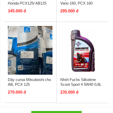
Honda PCX125/ AB125
Vario 160, PCX 160
(MVSB0017)
(MVSB0052)
345.000 đ
295.000 đ
Dây curoa Mitsuboshi cho
Nhớt Fuchs Silkolene
AB, PCX 125
Scoot Sport 4 5W40 0,8L
(MVSB0014A)
270.000 đ
235.000 đ