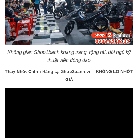
Không gian Shop2banh khang trang, rộng rãi, đội ngũ kỹ
thuật viên đông đảo
Thay Nhớt Chính Hãng tại Shop2banh.vn - KHÔNG LO NHỚT
GIẢ