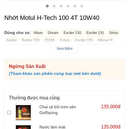
Nhớt Motul H-Tech 100 4T 10W40
Dùng cho xe:
Wave
Dream
Exciter 150
Exciter 135
Sirius
Jupiter
Raider 150
Z1000
Future
Exciter 155
Winner R
CBR150
Blade
Sonic 150
R15
Winner X
Yamaha R6
Xem thêm
XS155R
PG-1
Ngừng Sản Xuất
Mã SP: 910007
(Tham khảo sản phẩm cùng loại mới bên dưới)
Motul H-Tech 100 4T 10W40 nhớt xe số chất lượng cao, bôi
trơn động cơ xe hiệu quả giúp động cơ xe vận hành êm ái và
bảo vệ động cơ tốt, bền bỉ theo thời gian. Nhớt được nhiều tập
đoàn xe máy uy tín như Honda, Yamaha, ... khuyên dùng
Thường được mua cùng
135.000đ
Chai xịt bôi trơn sên
GoRacing
135.000đ
Nước làm mát