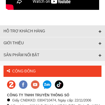
HỖ TRỢ KHÁCH HÀNG
GIỚI THIỆU
SẢN PHẨM NỔI BẬT
CỘNG ĐỒNG
CÔNG TY TNHH TRUYỀN THÔNG SỐ
Giấy CNĐKKD: 0304710474, Ngày cấp: 22/11/2006