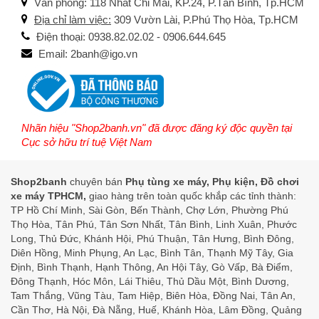
Văn phòng: 118 Nhất Chi Mai, KP.24, P.Tân Bình, Tp.HCM
Địa chỉ làm việc:
309 Vườn Lài, P.Phú Thọ Hòa, Tp.HCM
Điện thoại: 0938.82.02.02 - 0906.644.645
Email: 2banh@igo.vn
Nhãn hiệu "Shop2banh.vn" đã được đăng ký độc quyền tại
Cục sở hữu trí tuệ Việt Nam
Shop2banh
chuyên bán
Phụ tùng xe máy, Phụ kiện, Đồ chơi
xe máy TPHCM,
giao hàng trên toàn quốc khắp các tỉnh thành:
TP Hồ Chí Minh, Sài Gòn, Bến Thành, Chợ Lớn, Phường Phú
Thọ Hòa, Tân Phú, Tân Sơn Nhất, Tân Bình, Linh Xuân, Phước
Long, Thủ Đức, Khánh Hội, Phú Thuận, Tân Hưng, Bình Đông,
Diên Hồng, Minh Phụng, An Lạc, Bình Tân, Thạnh Mỹ Tây, Gia
Định, Bình Thạnh, Hạnh Thông, An Hội Tây, Gò Vấp, Bà Điểm,
Đông Thạnh, Hóc Môn, Lái Thiêu, Thủ Dầu Một, Bình Dương,
Tam Thắng, Vũng Tàu, Tam Hiệp, Biên Hòa, Đồng Nai, Tân An,
Cần Thơ, Hà Nội, Đà Nẵng, Huế, Khánh Hòa, Lâm Đồng, Quảng