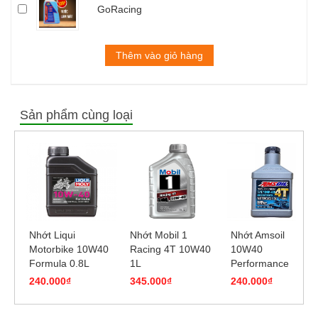
GoRacing
Thêm vào giỏ hàng
Sản phẩm cùng loại
Nhớt Liqui
Nhớt Mobil 1
Nhớt Amsoil
Motorbike 10W40
Racing 4T 10W40
10W40
Formula 0.8L
1L
Performance
946ml
240.000₫
345.000₫
240.000₫