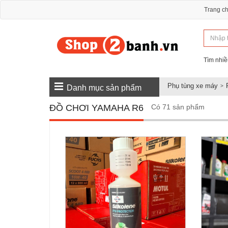
Trang c
Tìm nhiề
Phụ tùng xe máy
Danh mục sản phẩm
ĐỒ CHƠI YAMAHA R6
Có 71 sản phẩm