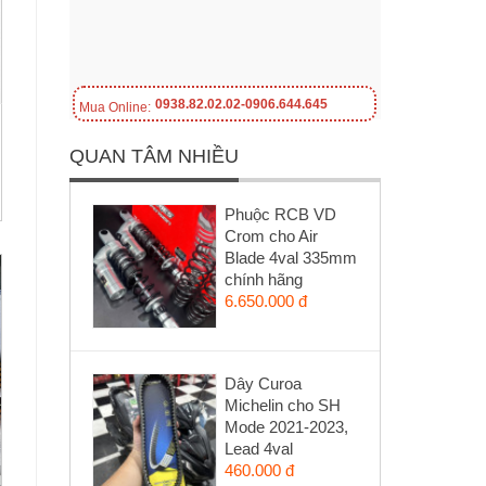
0938.82.02.02-0906.644.645
Mua Online:
QUAN TÂM NHIỀU
Phuộc RCB VD
Crom cho Air
Blade 4val 335mm
chính hãng
6.650.000 đ
Dây Curoa
Michelin cho SH
Mode 2021-2023,
Lead 4val
460.000 đ