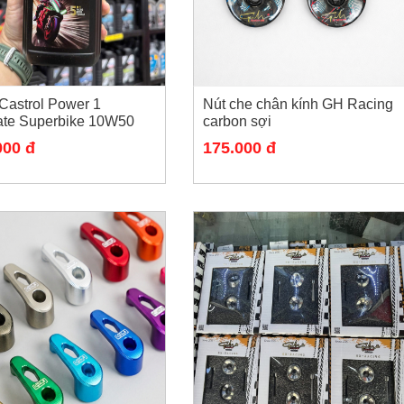
Castrol Power 1
Nút che chân kính GH Racing
ate Superbike 10W50
carbon sợi
cho các dòng xe số
000 đ
175.000 đ
khối lớn