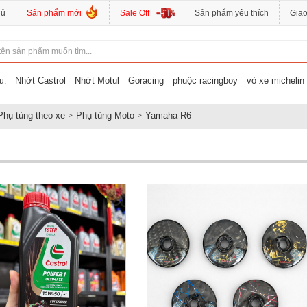
hủ
Sản phẩm mới
Sale Off
Sản phẩm yêu thích
Gia
Nhớt Castrol
Nhớt Motul
Goracing
phuộc racingboy
vỏ xe michelin
u:
Phụ tùng theo xe
Phụ tùng Moto
Yamaha R6