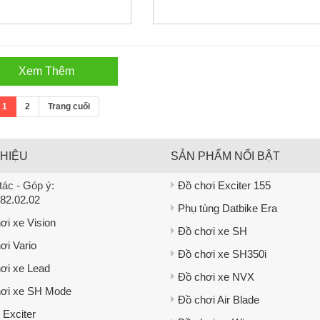
Xem Thêm
1
2
Trang cuối
THIỆU
SẢN PHẨM NỔI BẬT
ác - Góp ý:
Đồ chơi Exciter 155
82.02.02
Phụ tùng Datbike Era
ơi xe Vision
Đồ chơi xe SH
ơi Vario
Đồ chơi xe SH350i
ơi xe Lead
Đồ chơi xe NVX
ơi xe SH Mode
Đồ chơi Air Blade
 Exciter