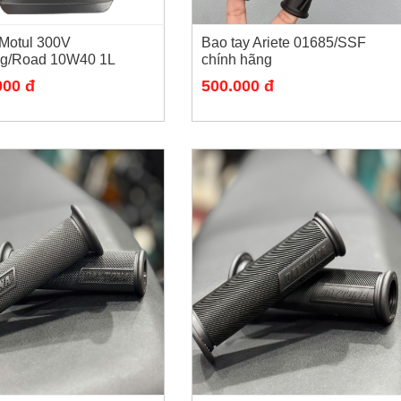
Motul 300V
Bao tay Ariete 01685/SSF
ng/Road 10W40 1L
chính hãng
000 đ
500.000 đ