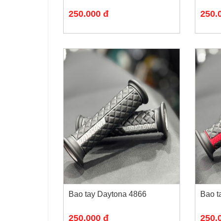
250.000 đ
250.
Bao tay Daytona 4866
Bao t
250.000 đ
250.