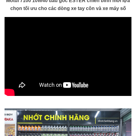
Motul 7100 10W40 dầu gốc ESTER chiến binh mới lựa
chọn tối ưu cho các dòng xe tay côn và xe máy số