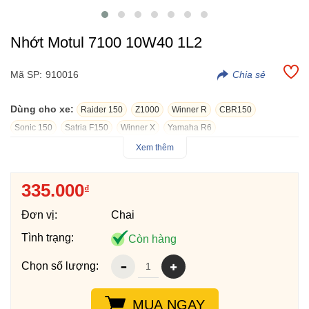
Nhớt Motul 7100 10W40 1L2
Mã SP:
910016
Dùng cho xe:
Raider 150
Z1000
Winner R
CBR150
Sonic 150
Satria F150
Winner X
Yamaha R6
Xem thêm
- Nhớt Motul 7100 10W40 1L2 là loại nhớt mới tổng hợp hoàn
toàn, phù hợp với các dòng xe số hiện đại trên thị trường Việt
335.000
₫
Nam với công Nghệ Ester cho ra hiệu suất tối đa dành cho các
dòng xe thể thao chuyên về tốc độ.
Đơn vị:
Chai
- API SP ; JASO MA2
Tình trạng:
Còn hàng
- Nhớt Motul 7100 10W40 1L2 phù hợp tiện lợi cho các dòng xe
Winner, Sonic, Satria...
Chọn số lượng:
- Dung tích: 1,2 lít
MUA NGAY