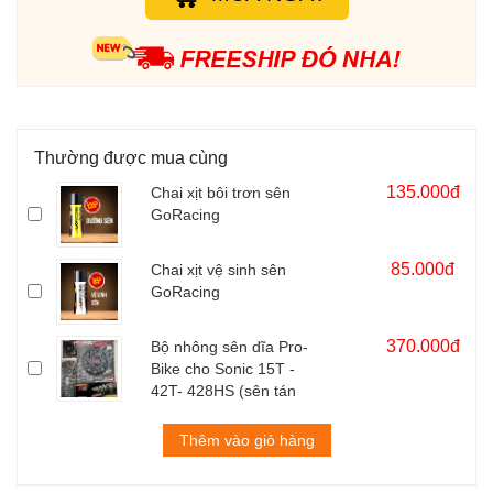
Thường được mua cùng
135.000đ
Chai xịt bôi trơn sên
GoRacing
85.000đ
Chai xịt vệ sinh sên
GoRacing
370.000đ
Bộ nhông sên dĩa Pro-
Bike cho Sonic 15T -
42T- 428HS (sên tán
đúc)
Thêm vào giỏ hàng