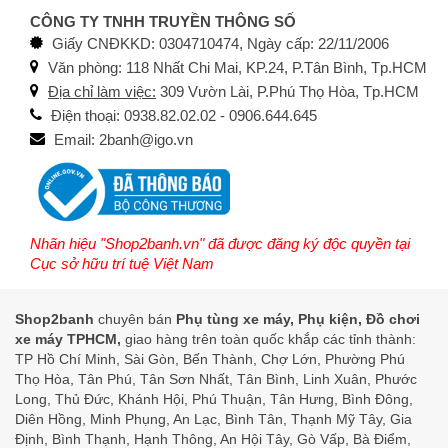
CÔNG TY TNHH TRUYỀN THÔNG SỐ
Giấy CNĐKKD: 0304710474, Ngày cấp: 22/11/2006
Văn phòng: 118 Nhất Chi Mai, KP.24, P.Tân Bình, Tp.HCM
Địa chỉ làm việc:
309 Vườn Lài, P.Phú Thọ Hòa, Tp.HCM
Điện thoại: 0938.82.02.02 - 0906.644.645
Email: 2banh@igo.vn
Nhãn hiệu "Shop2banh.vn" đã được đăng ký độc quyền tại
Cục sở hữu trí tuệ Việt Nam
Shop2banh
chuyên bán
Phụ tùng xe máy, Phụ kiện, Đồ chơi
xe máy TPHCM,
giao hàng trên toàn quốc khắp các tỉnh thành:
TP Hồ Chí Minh, Sài Gòn, Bến Thành, Chợ Lớn, Phường Phú
Thọ Hòa, Tân Phú, Tân Sơn Nhất, Tân Bình, Linh Xuân, Phước
Long, Thủ Đức, Khánh Hội, Phú Thuận, Tân Hưng, Bình Đông,
Diên Hồng, Minh Phụng, An Lạc, Bình Tân, Thạnh Mỹ Tây, Gia
Định, Bình Thạnh, Hạnh Thông, An Hội Tây, Gò Vấp, Bà Điểm,