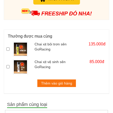
Nhớt Motul 300V 10W40 1L tối ưu hóa công suất động cơ và
bảo vệ động cơ một cách hoàn hảo.
- Dầu nhớt tổng hợp 100% Synthese.
- Tiêu chuẩn: API SN, JASO MA.
- Dung tích: 1 lít
Thường được mua cùng
135.000đ
Chai xịt bôi trơn sên
GoRacing
85.000đ
Chai xịt vệ sinh sên
GoRacing
Thêm vào giỏ hàng
Sản phẩm cùng loại