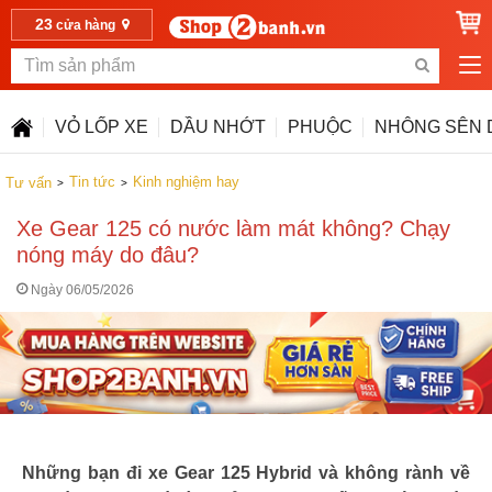
23
cửa hàng
VỎ LỐP XE
DẦU NHỚT
PHUỘC
NHÔNG SÊN 
Tin tức
Kinh nghiệm hay
Tư vấn
Xe Gear 125 có nước làm mát không? Chạy
nóng máy do đâu?
Ngày 06/05/2026
Những bạn đi xe Gear 125 Hybrid và không rành về