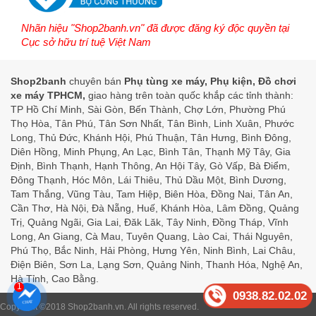
Nhãn hiệu "Shop2banh.vn" đã được đăng ký độc quyền tại
Cục sở hữu trí tuệ Việt Nam
Shop2banh
chuyên bán
Phụ tùng xe máy, Phụ kiện, Đồ chơi
xe máy TPHCM,
giao hàng trên toàn quốc khắp các tỉnh thành:
TP Hồ Chí Minh, Sài Gòn, Bến Thành, Chợ Lớn, Phường Phú
Thọ Hòa, Tân Phú, Tân Sơn Nhất, Tân Bình, Linh Xuân, Phước
Long, Thủ Đức, Khánh Hội, Phú Thuận, Tân Hưng, Bình Đông,
Diên Hồng, Minh Phụng, An Lạc, Bình Tân, Thạnh Mỹ Tây, Gia
Định, Bình Thạnh, Hạnh Thông, An Hội Tây, Gò Vấp, Bà Điểm,
Đông Thạnh, Hóc Môn, Lái Thiêu, Thủ Dầu Một, Bình Dương,
Tam Thắng, Vũng Tàu, Tam Hiệp, Biên Hòa, Đồng Nai, Tân An,
Cần Thơ, Hà Nội, Đà Nẵng, Huế, Khánh Hòa, Lâm Đồng, Quảng
Trị, Quảng Ngãi, Gia Lai, Đăk Lăk, Tây Ninh, Đồng Tháp, Vĩnh
Long, An Giang, Cà Mau, Tuyên Quang, Lào Cai, Thái Nguyên,
Phú Thọ, Bắc Ninh, Hải Phòng, Hưng Yên, Ninh Bình, Lai Châu,
Điện Biên, Sơn La, Lạng Sơn, Quảng Ninh, Thanh Hóa, Nghệ An,
Hà Tỉnh, Cao Bằng.
1
0938.82.02.02
Copyright ©2018
Shop2banh.vn
. All rights reserved.