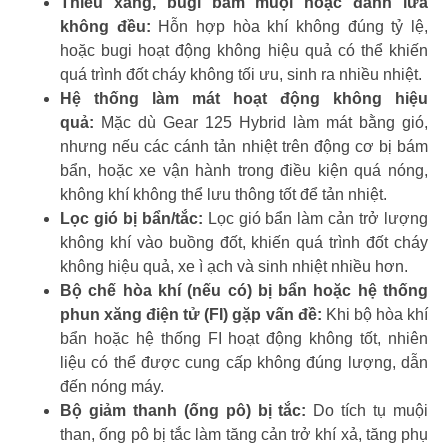
Thiếu xăng, bugi bám muội hoặc đánh lửa
không đều:
Hỗn hợp hòa khí không đúng tỷ lệ,
hoặc bugi hoạt động không hiệu quả có thể khiến
quá trình đốt cháy không tối ưu, sinh ra nhiều nhiệt.
Hệ thống làm mát hoạt động không hiệu
quả:
Mặc dù Gear 125 Hybrid làm mát bằng gió,
nhưng nếu các cánh tản nhiệt trên động cơ bị bám
bẩn, hoặc xe vận hành trong điều kiện quá nóng,
không khí không thể lưu thông tốt để tản nhiệt.
Lọc gió bị bẩn/tắc:
Lọc gió bẩn làm cản trở lượng
không khí vào buồng đốt, khiến quá trình đốt cháy
không hiệu quả, xe ì ạch và sinh nhiệt nhiều hơn.
Bộ chế hòa khí (nếu có) bị bẩn hoặc hệ thống
phun xăng điện tử (FI) gặp vấn đề:
Khi bộ hòa khí
bẩn hoặc hệ thống FI hoạt động không tốt, nhiên
liệu có thể được cung cấp không đúng lượng, dẫn
đến nóng máy.
Bộ giảm thanh (ống pô) bị tắc:
Do tích tụ muội
than, ống pô bị tắc làm tăng cản trở khí xả, tăng phụ