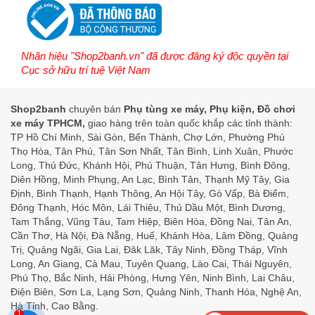
Nhãn hiệu "Shop2banh.vn" đã được đăng ký độc quyền tại
Cục sở hữu trí tuệ Việt Nam
Shop2banh
chuyên bán
Phụ tùng xe máy, Phụ kiện, Đồ chơi
xe máy TPHCM,
giao hàng trên toàn quốc khắp các tỉnh thành:
TP Hồ Chí Minh, Sài Gòn, Bến Thành, Chợ Lớn, Phường Phú
Thọ Hòa, Tân Phú, Tân Sơn Nhất, Tân Bình, Linh Xuân, Phước
Long, Thủ Đức, Khánh Hội, Phú Thuận, Tân Hưng, Bình Đông,
Diên Hồng, Minh Phụng, An Lạc, Bình Tân, Thạnh Mỹ Tây, Gia
Định, Bình Thạnh, Hạnh Thông, An Hội Tây, Gò Vấp, Bà Điểm,
Đông Thạnh, Hóc Môn, Lái Thiêu, Thủ Dầu Một, Bình Dương,
Tam Thắng, Vũng Tàu, Tam Hiệp, Biên Hòa, Đồng Nai, Tân An,
Cần Thơ, Hà Nội, Đà Nẵng, Huế, Khánh Hòa, Lâm Đồng, Quảng
Trị, Quảng Ngãi, Gia Lai, Đăk Lăk, Tây Ninh, Đồng Tháp, Vĩnh
Long, An Giang, Cà Mau, Tuyên Quang, Lào Cai, Thái Nguyên,
Phú Thọ, Bắc Ninh, Hải Phòng, Hưng Yên, Ninh Bình, Lai Châu,
Điện Biên, Sơn La, Lạng Sơn, Quảng Ninh, Thanh Hóa, Nghệ An,
Hà Tỉnh, Cao Bằng.
1