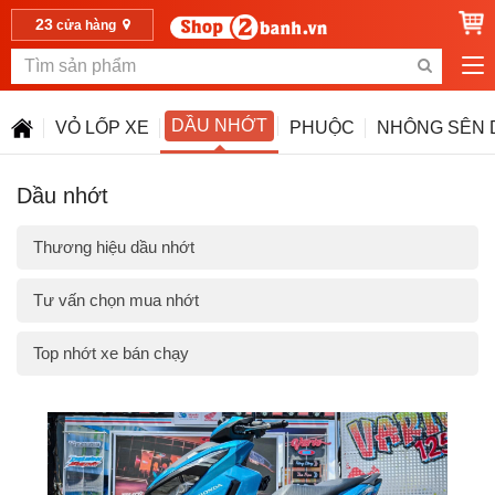
23
cửa hàng
DẦU NHỚT
VỎ LỐP XE
PHUỘC
NHÔNG SÊN 
Dầu nhớt
Thương hiệu dầu nhớt
Tư vấn chọn mua nhớt
Top nhớt xe bán chạy