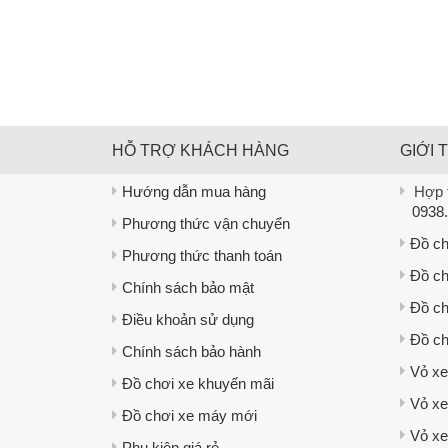
HỖ TRỢ KHÁCH HÀNG
GIỚI 
Hướng dẫn mua hàng
Hợp t
0938.
Phương thức vận chuyển
Đồ ch
Phương thức thanh toán
Đồ ch
Chính sách bảo mật
Đồ ch
Điều khoản sử dụng
Đồ ch
Chính sách bảo hành
Vỏ xe
Đồ chơi xe khuyến mãi
Vỏ xe
Đồ chơi xe máy mới
Vỏ xe
Phụ kiện giá rẻ