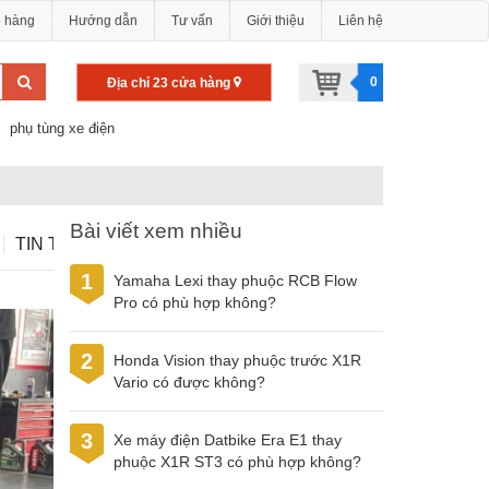
o hàng
Hướng dẫn
Tư vấn
Giới thiệu
Liên hệ
0
Địa chỉ 23 cửa hàng
phụ tùng xe điện
Bài viết xem nhiều
TIN TỨC
1
Yamaha Lexi thay phuộc RCB Flow
Pro có phù hợp không?
2
Honda Vision thay phuộc trước X1R
Vario có được không?
3
Xe máy điện Datbike Era E1 thay
phuộc X1R ST3 có phù hợp không?