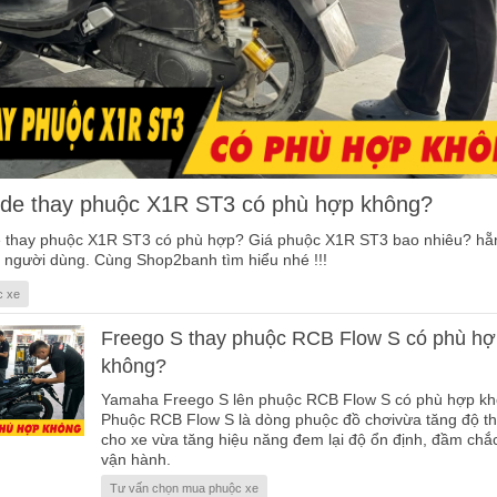
e thay phuộc X1R ST3 có phù hợp không?
thay phuộc X1R ST3 có phù hợp? Giá phuộc X1R ST3 bao nhiêu? hẵn
 người dùng. Cùng Shop2banh tìm hiểu nhé !!!
c xe
Freego S thay phuộc RCB Flow S có phù h
không?
Yamaha Freego S lên phuộc RCB Flow S có phù hợp k
Phuộc RCB Flow S là dòng phuộc đồ chơivừa tăng độ 
cho xe vừa tăng hiệu năng đem lại độ ổn định, đầm chắc
vận hành.
Tư vấn chọn mua phuộc xe