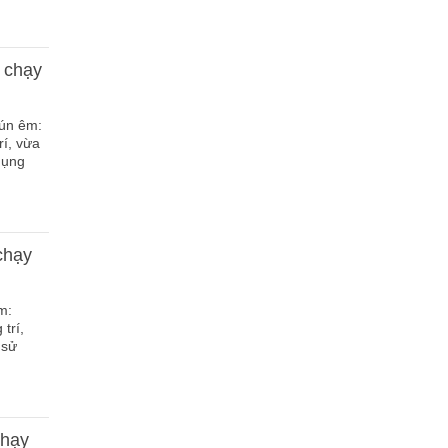
 chạy
hún êm:
í, vừa
dụng
chạy
m:
trí,
 sử
chạy