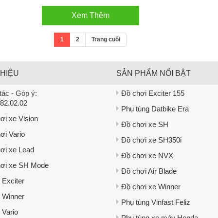
Xem Thêm
1
2
Trang cuối
THIỆU
SẢN PHẨM NỔI BẬT
ác - Góp ý:
Đồ chơi Exciter 155
82.02.02
Phụ tùng Datbike Era
ơi xe Vision
Đồ chơi xe SH
ơi Vario
Đồ chơi xe SH350i
ơi xe Lead
Đồ chơi xe NVX
ơi xe SH Mode
Đồ chơi Air Blade
 Exciter
Đồ chơi xe Winner
 Winner
Phụ tùng Vinfast Feliz
 Vario
Phụ tùng xe máy Honda