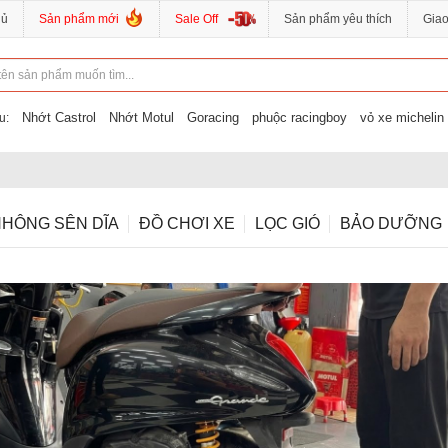
hủ
Sản phẩm mới
Sale Off
Sản phẩm yêu thích
Gia
Nhớt Castrol
Nhớt Motul
Goracing
phuộc racingboy
vỏ xe michelin
u:
HÔNG SÊN DĨA
ĐỒ CHƠI XE
LỌC GIÓ
BẢO DƯỠNG