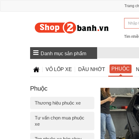
Trang c
Tìm nhiề
Danh mục sản phẩm
PHUỘC
VỎ LỐP XE
DẦU NHỚT
N
Phuộc
Thương hiệu phuộc xe
Tư vấn chọn mua phuộc
xe
Top phuộc xe bán chạy