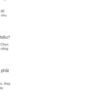
 đồ
g nhu
nhiêu?
? Chọn
ả năng
 phải
o, thay
ay.