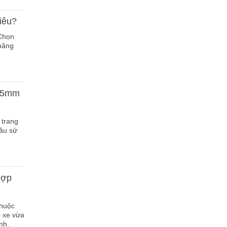
iêu?
 Chọn
 năng
325mm
trang
cầu sử
hợp
Phuộc
 xe vừa
nh.