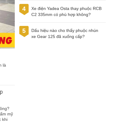
4
Xe điện Yadea Osta thay phuộc RCB
C2 335mm có phù hợp không?
5
Dấu hiệu nào cho thấy phuộc nhún
xe Gear 125 đã xuống cấp?
 là
ợp
hông?
thẩm mỹ
 khi