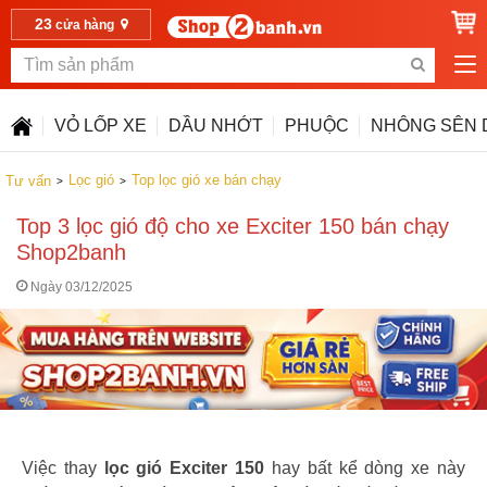
23
cửa hàng
VỎ LỐP XE
DẦU NHỚT
PHUỘC
NHÔNG SÊN 
Lọc gió
Top lọc gió xe bán chạy
Tư vấn
Top 3 lọc gió độ cho xe Exciter 150 bán chạy
Shop2banh
Ngày 03/12/2025
Việc thay
lọc gió Exciter 150
hay bất kể dòng xe này