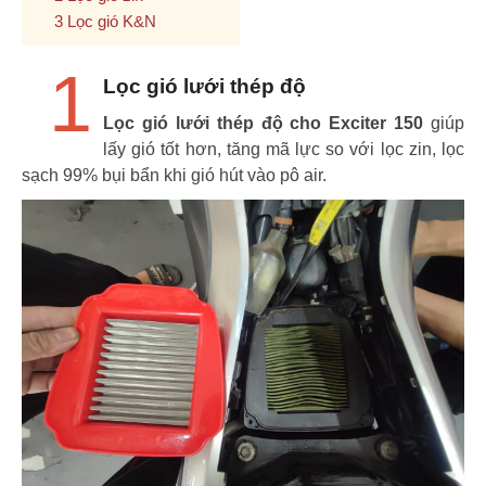
Lọc gió K&N
1
Lọc gió lưới thép độ
Lọc gió lưới thép độ cho Exciter 150
giúp
lấy gió tốt hơn, tăng mã lực so với lọc zin, lọc
sạch 99% bụi bẩn khi gió hút vào pô air.