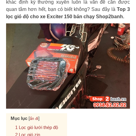
khác định kỳ thường xuyên luôn là vấn đề cần được
quan tâm hơn hết, bạn có biết không? Sau đây là
Top 3
lọc gió độ cho xe Exciter 150 bán chạy Shop2banh.
Mục lục
[
]
ẩn đi
Lọc gió lưới thép độ
Lọc gió zin