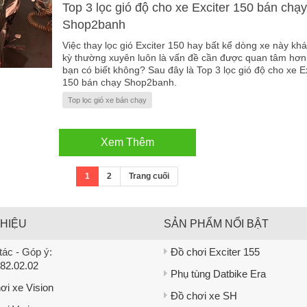
Top 3 lọc gió độ cho xe Exciter 150 bán chạy
Shop2banh
Việc thay lọc gió Exciter 150 hay bất kể dòng xe này khá
kỳ thường xuyên luôn là vấn đề cần được quan tâm hơn
bạn có biết không? Sau đây là Top 3 lọc gió độ cho xe E
150 bán chạy Shop2banh.
Top lọc gió xe bán chạy
Xem Thêm
1
2
Trang cuối
THIỆU
SẢN PHẨM NỔI BẬT
ác - Góp ý:
Đồ chơi Exciter 155
82.02.02
Phụ tùng Datbike Era
ơi xe Vision
Đồ chơi xe SH