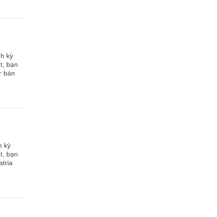
nh kỳ
t, bạn
r bán
h kỳ
t, bạn
atria