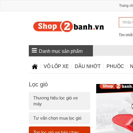
Trang c
Tìm nhiề
Danh mục sản phẩm
VỎ LỐP XE
DẦU NHỚT
PHUỘC
N
Lọc gió
Thương hiệu lọc gió xe
máy
Tư vấn chọn mua lọc gió
Top lọc gió xe bán chạy