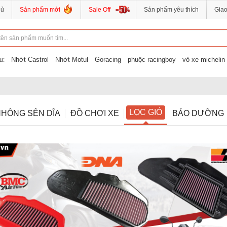
hủ
Sản phẩm mới
Sale Off
Sản phẩm yêu thích
Gia
Nhớt Castrol
Nhớt Motul
Goracing
phuộc racingboy
vỏ xe michelin
u:
LỌC GIÓ
HÔNG SÊN DĨA
ĐỒ CHƠI XE
BẢO DƯỠNG