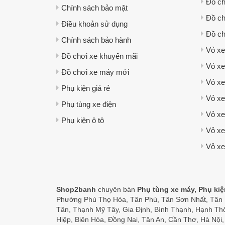
Đồ ch
Chính sách bảo mật
Đồ ch
Điều khoản sử dụng
Đồ ch
Chính sách bảo hành
Vỏ xe
Đồ chơi xe khuyến mãi
Vỏ xe
Đồ chơi xe máy mới
Vỏ xe
Phụ kiện giá rẻ
Vỏ x
Phụ tùng xe điện
Vỏ xe
Phụ kiện ô tô
Vỏ xe
Vỏ x
Shop2banh
chuyên bán
Phụ tùng xe máy, Phụ ki
Phường Phú Thọ Hòa, Tân Phú, Tân Sơn Nhất, Tân B
Tân, Thạnh Mỹ Tây, Gia Định, Bình Thạnh, Hạnh Th
Hiệp, Biên Hòa, Đồng Nai, Tân An, Cần Thơ, Hà Nội