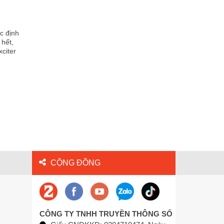
c định
 hết,
xciter
CỘNG ĐỒNG
CÔNG TY TNHH TRUYỀN THÔNG SỐ