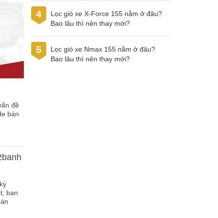
4
Lọc gió xe X-Force 155 nằm ở đâu?
Bao lâu thì nên thay mới?
5
Lọc gió xe Nmax 155 nằm ở đâu?
Bao lâu thì nên thay mới?
 vấn đề
de bán
p2banh
 kỳ
t, bạn
bán