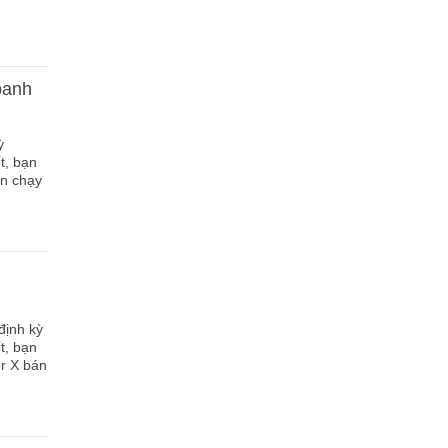
banh
ỳ
t, bạn
án chạy
định kỳ
t, bạn
er X bán