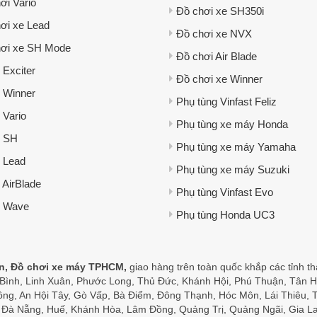
ơi Vario
Đồ chơi xe SH350i
ơi xe Lead
Đồ chơi xe NVX
ơi xe SH Mode
Đồ chơi Air Blade
 Exciter
Đồ chơi xe Winner
 Winner
Phụ tùng Vinfast Feliz
 Vario
Phụ tùng xe máy Honda
e SH
Phụ tùng xe máy Yamaha
 Lead
Phụ tùng xe máy Suzuki
 AirBlade
Phụ tùng Vinfast Evo
e Wave
Phụ tùng Honda UC3
ện, Đồ chơi xe máy TPHCM,
giao hàng trên toàn quốc khắp các tỉnh t
ình, Linh Xuân, Phước Long, Thủ Đức, Khánh Hội, Phú Thuận, Tân H
ông, An Hội Tây, Gò Vấp, Bà Điểm, Đông Thạnh, Hóc Môn, Lái Thiêu,
, Đà Nẵng, Huế, Khánh Hòa, Lâm Đồng, Quảng Trị, Quảng Ngãi, Gia La