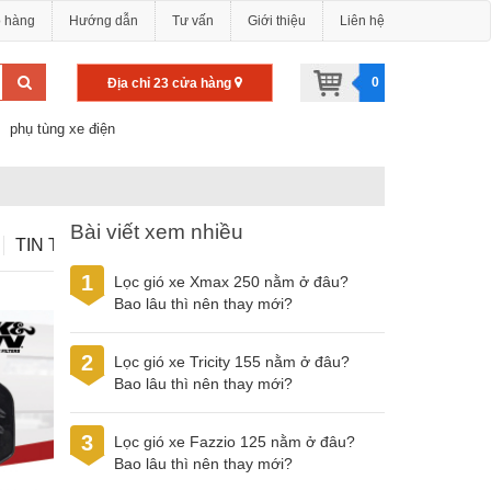
o hàng
Hướng dẫn
Tư vấn
Giới thiệu
Liên hệ
0
Địa chỉ 23 cửa hàng
phụ tùng xe điện
Bài viết xem nhiều
TIN TỨC
1
Lọc gió xe Xmax 250 nằm ở đâu?
Bao lâu thì nên thay mới?
2
Lọc gió xe Tricity 155 nằm ở đâu?
Bao lâu thì nên thay mới?
3
Lọc gió xe Fazzio 125 nằm ở đâu?
Bao lâu thì nên thay mới?