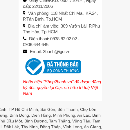
Giấy CNĐKKD: 0304710474, Ngày
cấp: 22/11/2006
Văn phòng: 118 Nhất Chi Mai, KP.24,
P.Tân Bình, Tp.HCM
Địa chỉ làm việc:
309 Vườn Lài, P.Phú
Thọ Hòa, Tp.HCM
Điện thoại: 0938.82.02.02 -
0906.644.645
Email: 2banh@igo.vn
Nhãn hiệu "Shop2banh.vn" đã được đăng
ký độc quyền tại Cục sở hữu trí tuệ Việt
Nam
hành: TP Hồ Chí Minh, Sài Gòn, Bến Thành, Chợ Lớn,
ưng, Bình Đông, Diên Hồng, Minh Phụng, An Lạc, Bình
 Thủ Dầu Một, Bình Dương, Tam Thắng, Vũng Tàu, Tam
i, Đăk Lăk, Tây Ninh, Đồng Tháp, Vĩnh Long, An Giang,