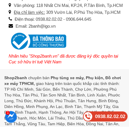
Văn phòng: 118 Nhất Chi Mai, KP.24, P.Tân Bình, Tp.HCM
Địa chỉ làm việc:
309 Vườn Lài, P.Phú Thọ Hòa, Tp.HCM
Điện thoại: 0938.82.02.02 - 0906.644.645
Email: 2banh@igo.vn
Nhãn hiệu "Shop2banh.vn" đã được đăng ký độc quyền tại
Cục sở hữu trí tuệ Việt Nam
Shop2banh
chuyên bán
Phụ tùng xe máy, Phụ kiện, Đồ chơi
xe máy TPHCM,
giao hàng trên toàn quốc khắp các tỉnh thành:
TP Hồ Chí Minh, Sài Gòn, Bến Thành, Chợ Lớn, Phường Phú
Thọ Hòa, Tân Phú, Tân Sơn Nhất, Tân Bình, Linh Xuân, Phước
Long, Thủ Đức, Khánh Hội, Phú Thuận, Tân Hưng, Bình Đông,
Diên Hồng, Minh Phụng, An Lạc, Bình Tân, Thạnh Mỹ Tây, Gia
Định, Bình Thạnh, Hạnh Thông, An Hội Tây, Gò Vấp, Bà Điểm,
1
0938.82.02.02
Đông Thạnh, Hóc Môn, Lái Thiêu, Thủ Dầu Một, Bình Dương,
Tam Thắng, Vũng Tàu, Tam Hiệp, Biên Hòa, Đồng Nai, Tân An,