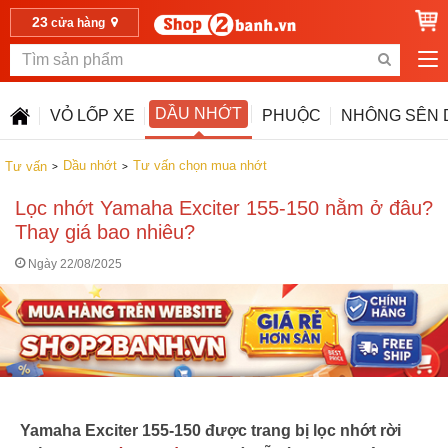
23
cửa hàng
DẦU NHỚT
VỎ LỐP XE
PHUỘC
NHÔNG SÊN 
Dầu nhớt
Tư vấn chọn mua nhớt
Tư vấn
Lọc nhớt Yamaha Exciter 155-150 nằm ở đâu?
Thay giá bao nhiêu?
Ngày 22/08/2025
Yamaha Exciter 155-150 được trang bị lọc nhớt rời