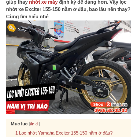
giúp thay
nhớt xe máy
định kỳ dễ dàng hơn. Vậy lọc
nhớt xe Exciter 155-150 nằm ở đâu, bao lâu nên thay?
Cùng tìm hiểu nhé.
Mục lục
[
]
ẩn đi
Lọc nhớt Yamaha Exciter 155-150 nằm ở đâu?