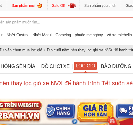
hủ
Sản phẩm mới
Sale Off
Sản phẩm yêu thích
Gia
Nhớt Castrol
Nhớt Motul
Goracing
phuộc racingboy
vỏ xe michelin
u:
Tư vấn chọn mua lọc gió
Dịp cuối năm nên thay lọc gió xe NVX để hành trì
LỌC GIÓ
HÔNG SÊN DĨA
ĐỒ CHƠI XE
BẢO DƯỠNG
nên thay lọc gió xe NVX để hành trình Tết suôn sẻ