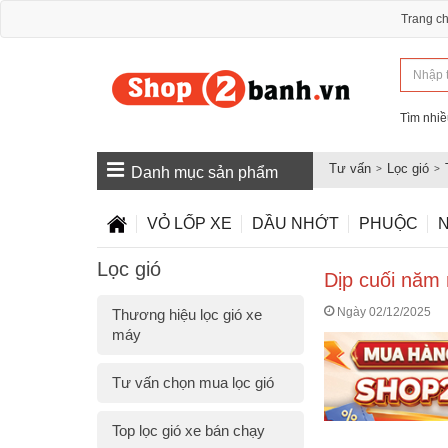
Trang c
Tìm nhiề
Tư vấn
Lọc gió
Danh mục sản phẩm
VỎ LỐP XE
DẦU NHỚT
PHUỘC
N
Lọc gió
Dịp cuối năm 
Ngày 02/12/2025
Thương hiệu lọc gió xe
máy
Tư vấn chọn mua lọc gió
Top lọc gió xe bán chạy