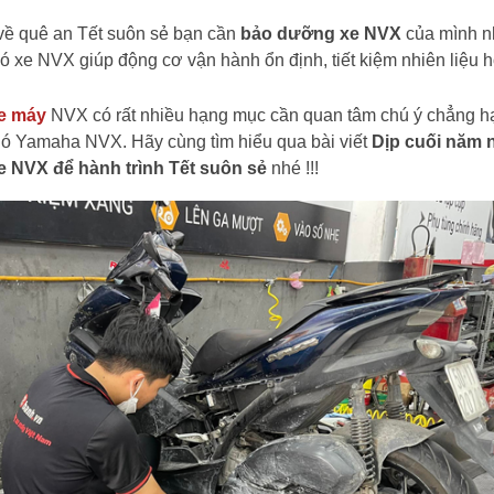
 về quê an Tết suôn sẻ bạn cần
bảo dưỡng xe NVX
của mình 
ió xe NVX giúp động cơ vận hành ổn định, tiết kiệm nhiên liệu 
e máy
NVX có rất nhiều hạng mục cần quan tâm chú ý chẳng h
gió Yamaha NVX.
Hãy cùng tìm hiểu qua bài viết
Dịp cuối năm 
xe NVX để hành trình Tết suôn sẻ
nhé !!!