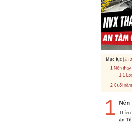
Mục lục
[
ẩn đ
Nên thay 
Lọ
Cuối năm 
1
Nên 
Thời 
ăn Tế