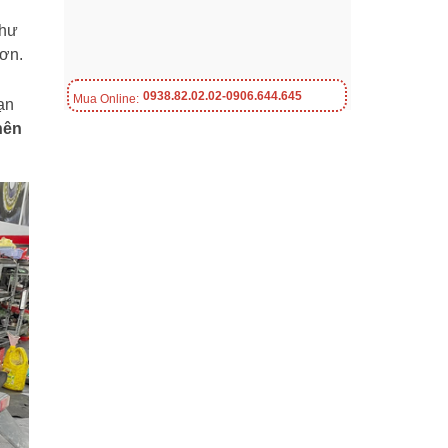
như
hơn.
0938.82.02.02-0906.644.645
Mua Online:
ạn
nên