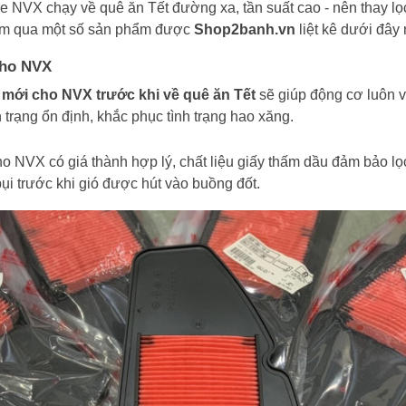
e NVX chạy về quê ăn Tết đường xa, tần suất cao - nên thay lọ
Điểm qua một số sản phẩm được
Shop2banh.vn
liệt kê dưới đây 
cho NVX
 mới cho NVX trước khi về quê ăn Tết
sẽ giúp động cơ luôn 
h trạng ổn định, khắc phục tình trạng hao xăng.
cho NVX có giá thành hợp lý, chất liệu giấy thấm dầu đảm bảo lọ
bụi trước khi gió được hút vào buồng đốt.