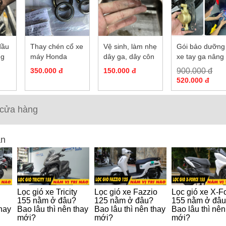
dầu
Thay chén cổ xe
Vệ sinh, làm nhẹ
Gói bảo dưỡng
ng
máy Honda
dây ga, dây côn
xe tay ga nâng
cao 14 bước
350.000 đ
150.000 đ
900.000 đ
520.000 đ
 cửa hàng
an
Lọc gió xe Tricity
Lọc gió xe Fazzio
Lọc gió xe X-F
155 nằm ở đâu?
125 nằm ở đâu?
155 nằm ở đâ
thay
Bao lâu thì nên thay
Bao lâu thì nên thay
Bao lâu thì nên
mới?
mới?
mới?