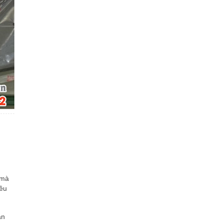
 mà
iều
ận