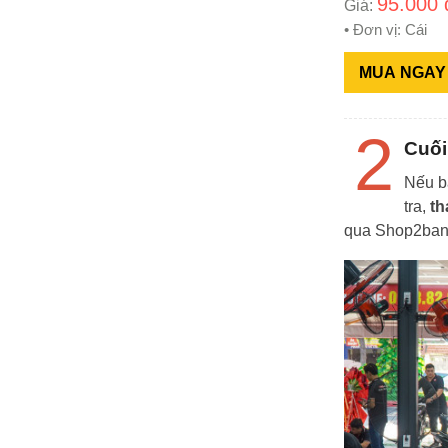
95.000 
Giá:
• Đơn vị: Cái
MUA NGAY
2
Cuối
Nếu b
tra,
t
qua Shop2ban