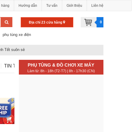
o hàng
Hướng dẫn
Tư vấn
Giới thiệu
Liên hệ
0
Địa chỉ 23 cửa hàng
phụ tùng xe điện
nh Tết suôn sẻ
PHỤ TÙNG & ĐỒ CHƠI XE MÁY
TIN TỨC
Làm từ: 8h - 18h (T2-T7) | 8h - 17h30 (CN)