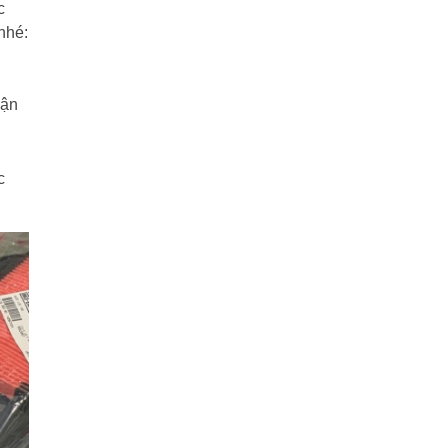
c
nhé:
vận
c