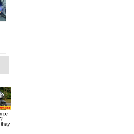
orce
u?
 thay