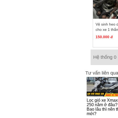
Vệ sinh heo 
cho xe 1 thắ
đĩa
150.000 đ
Hệ thống 0
Tư vấn liên qu
Lọc gió xe Xmax
250 nằm ở đâu?
Bao lâu thì nên 
mới?