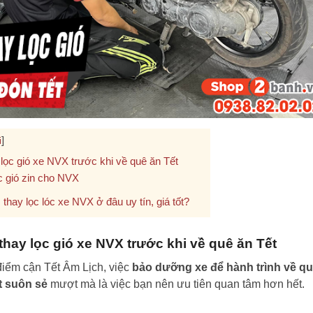
]
i
lọc gió xe NVX trước khi về quê ăn Tết
c gió zin cho NVX
thay lọc lóc xe NVX ở đâu uy tín, giá tốt?
thay lọc gió xe NVX trước khi về quê ăn Tết
điểm cận Tết Âm Lịch, việc
bảo dưỡng xe để hành trình về q
t suôn sẻ
mượt mà là việc bạn nên ưu tiên quan tâm hơn hết.