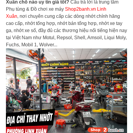
Xuân chỗ nào uy tín giá tốt?
Câu trả lời là trung tâm
Phụ tùng & Đồ chơi xe máy
Shop2banh.vn Linh
Xuân
, nơi chuyên cung cấp các dòng nhớt chính hãng
cao cấp, nhớt tổng hợp, nhớt bán tổng hợp, nhớt xe tay
ga, nhớt xe số, đầy đủ các thương hiệu nổi tiếng hiện nay
tại Việt Nam như Motul, Repsol, Shell, Amsoil, Liqui Moly,
Fuchs, Mobil 1, Wolver...