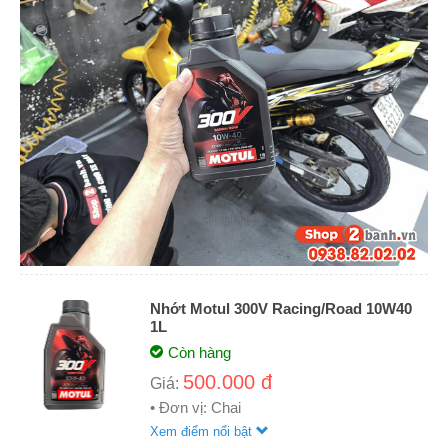
Nhớt Motul 300V Racing/Road 10W40
1L
Còn hàng
500.000 đ
Giá:
• Đơn vị: Chai
Xem điểm nổi bật