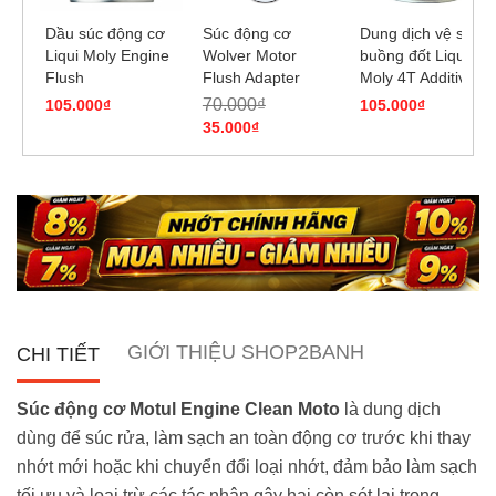
Dầu súc động cơ
Súc động cơ
Dung dịch vệ sinh
Liqui Moly Engine
Wolver Motor
buồng đốt Liqui
Flush
Flush Adapter
Moly 4T Additive
80ml
Shooter, Carbon
70.000₫
105.000₫
105.000₫
Cleaner
35.000₫
GIỚI THIỆU SHOP2BANH
CHI TIẾT
Súc động cơ Motul Engine Clean Moto
là dung dịch
dùng để súc rửa, làm sạch an toàn động cơ trước khi thay
nhớt mới hoặc khi chuyển đổi loại nhớt, đảm bảo làm sạch
tối ưu và loại trừ các tác nhân gây hại còn sót lại trong