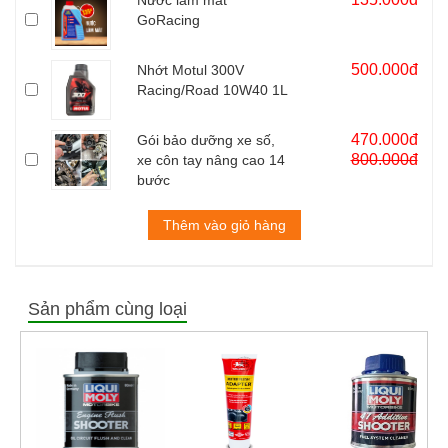
Nước làm mát
rửa, làm sạch an toàn động cơ trước khi thay nhớt mới hoặc
GoRacing
khi chuyển đổi loại nhớt, đảm bảo làm sạch tối ưu và loại trừ
các tác nhân gây hại còn sót lại trong nhớt cũ trước khi thay
500.000đ
Nhớt Motul 300V
nhớt mới. Motul Engine Clean Moto chứa nhiều phụ gia tươi
Racing/Road 10W40 1L
hơn sản phẩm cùng loại giúp kéo dài tuổi thọ động cơ và phục
hồi công suất.
470.000đ
Gói bảo dưỡng xe số,
Súc động cơ Motul Engine Clean Moto 200ml pha vào 3,5 lit
800.000đ
xe côn tay nâng cao 14
bước
nhớt (1 chai có thể sử dụng cho 1 xe moto hoặc 4 xe máy phố
thông), rồi chạy rodai không tải trong khoảng 10 phút sau đó xả
Thêm vào giỏ hàng
sạch nhớt cũ ra rồi đổ nhớt mới vào.
Súc động cơ Motul Engine Clean Moto có thể sử dụng cho tất
cả loại xe.
Sản phẩm cùng loại