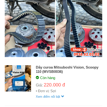
Dây curoa Mitsuboshi Vision, Scoopy
110 (MVSB0036)
Còn hàng
220.000 đ
Giá:
• Đơn vị: Sợi
Xem điểm nổi bật