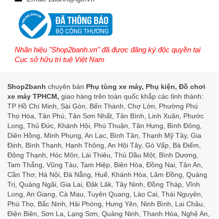
Nhãn hiệu "Shop2banh.vn" đã được đăng ký độc quyền tại
Cục sở hữu trí tuệ Việt Nam
Shop2banh
chuyên bán
Phụ tùng xe máy, Phụ kiện, Đồ chơi
xe máy TPHCM,
giao hàng trên toàn quốc khắp các tỉnh thành:
TP Hồ Chí Minh, Sài Gòn, Bến Thành, Chợ Lớn, Phường Phú
Thọ Hòa, Tân Phú, Tân Sơn Nhất, Tân Bình, Linh Xuân, Phước
Long, Thủ Đức, Khánh Hội, Phú Thuận, Tân Hưng, Bình Đông,
Diên Hồng, Minh Phụng, An Lạc, Bình Tân, Thạnh Mỹ Tây, Gia
Định, Bình Thạnh, Hạnh Thông, An Hội Tây, Gò Vấp, Bà Điểm,
Đông Thạnh, Hóc Môn, Lái Thiêu, Thủ Dầu Một, Bình Dương,
Tam Thắng, Vũng Tàu, Tam Hiệp, Biên Hòa, Đồng Nai, Tân An,
Cần Thơ, Hà Nội, Đà Nẵng, Huế, Khánh Hòa, Lâm Đồng, Quảng
Trị, Quảng Ngãi, Gia Lai, Đăk Lăk, Tây Ninh, Đồng Tháp, Vĩnh
Long, An Giang, Cà Mau, Tuyên Quang, Lào Cai, Thái Nguyên,
Phú Thọ, Bắc Ninh, Hải Phòng, Hưng Yên, Ninh Bình, Lai Châu,
Điện Biên, Sơn La, Lạng Sơn, Quảng Ninh, Thanh Hóa, Nghệ An,