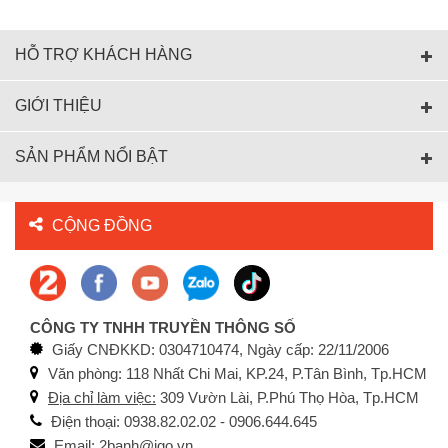
HỖ TRỢ KHÁCH HÀNG
GIỚI THIỆU
SẢN PHẨM NỔI BẬT
CỘNG ĐỒNG
CÔNG TY TNHH TRUYỀN THÔNG SỐ
Giấy CNĐKKD: 0304710474, Ngày cấp: 22/11/2006
Văn phòng: 118 Nhất Chi Mai, KP.24, P.Tân Bình, Tp.HCM
Địa chỉ làm việc:
309 Vườn Lài, P.Phú Thọ Hòa, Tp.HCM
Điện thoại: 0938.82.02.02 - 0906.644.645
Email: 2banh@igo.vn