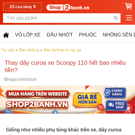
23
cửa hàng
VỎ LỐP XE
DẦU NHỚT
PHUỘC
NHÔNG SÊN 
Bảo dưỡng
Bảo dưỡng xe tay ga
Tư vấn
Thay dây curoa xe Scoopy 110 hết bao nhiêu
tiền?
Ngày 04/06/2026
Giống như nhiều phụ tùng khác trên xe, dây curoa