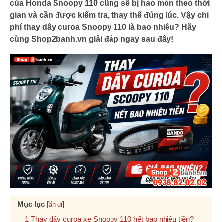
của Honda Snoopy 110 cũng sẽ bị hao mòn theo thời
gian và cần được kiểm tra, thay thế đúng lúc. Vậy chi
phí thay dây curoa Snoopy 110 là bao nhiêu? Hãy
cùng Shop2banh.vn giải đáp ngay sau đây!
Mục lục
[
]
ẩn đi
Thay dây curoa xe Snoopy 110 hết bao nhiêu tiền?