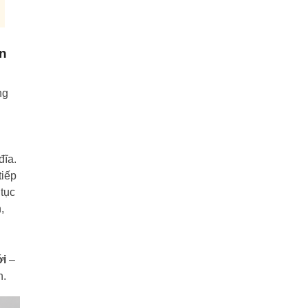
ân
ng
đĩa.
tiếp
 tục
,
ới
–
n.