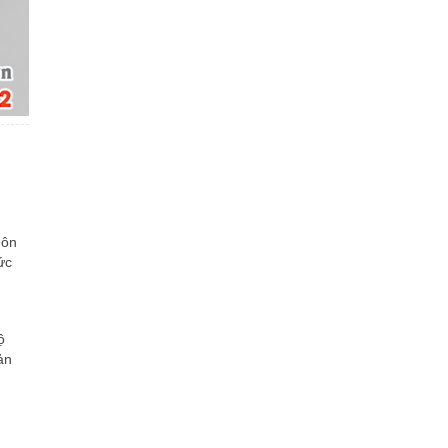
uôn
ức
ộ
ản