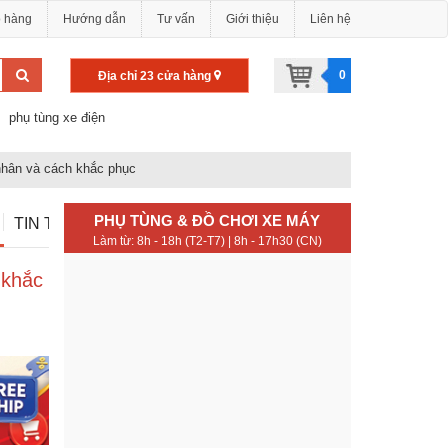
o hàng
Hướng dẫn
Tư vấn
Giới thiệu
Liên hệ
0
Địa chỉ 23 cửa hàng
phụ tùng xe điện
nhân và cách khắc phục
PHỤ TÙNG & ĐỒ CHƠI XE MÁY
TIN TỨC
Làm từ: 8h - 18h (T2-T7) | 8h - 17h30 (CN)
 khắc