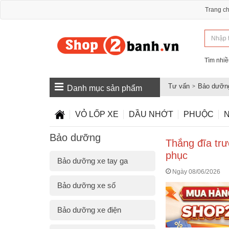
Trang c
Tìm nhiề
Tư vấn
Bảo dưỡn
Danh mục sản phẩm
VỎ LỐP XE
DẦU NHỚT
PHUỘC
N
Bảo dưỡng
Thắng đĩa tr
phục
Bảo dưỡng xe tay ga
Ngày 08/06/2026
Bảo dưỡng xe số
Bảo dưỡng xe điện