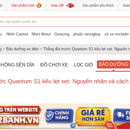
hủ
Sản phẩm mới
Sale Off
Sản phẩm yêu thích
Gia
Nhớt Castrol
Nhớt Motul
Goracing
phuộc racingboy
vỏ xe michelin
u:
g
Bảo dưỡng xe điện
Thắng đĩa trước Quantum S1 kêu lẹt xẹt: Nguyên 
BẢO DƯỠNG
HÔNG SÊN DĨA
ĐỒ CHƠI XE
LỌC GIÓ
ước Quantum S1 kêu lẹt xẹt: Nguyên nhân và cách