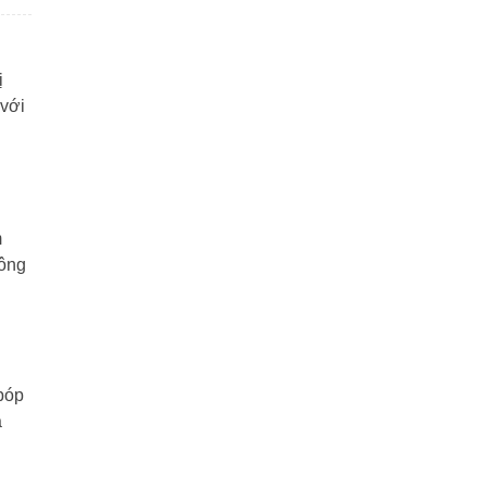
ị
 với
m
hông
 bóp
à