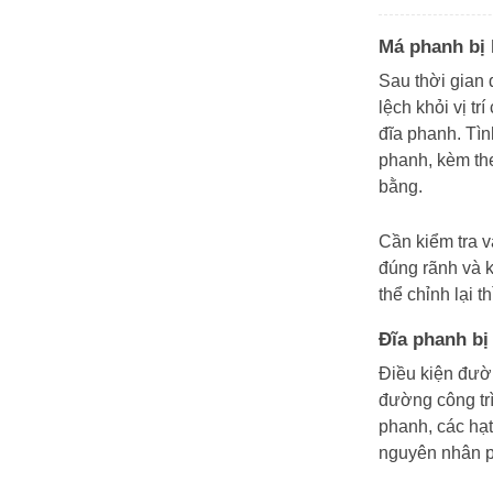
Má phanh bị k
Sau thời gian 
lệch khỏi vị t
đĩa phanh. Tình
phanh, kèm th
bằng.
Cần kiểm tra v
đúng rãnh và 
thể chỉnh lại 
Đĩa phanh bị 
Điều kiện đườ
đường công trì
phanh, các hạt 
nguyên nhân p