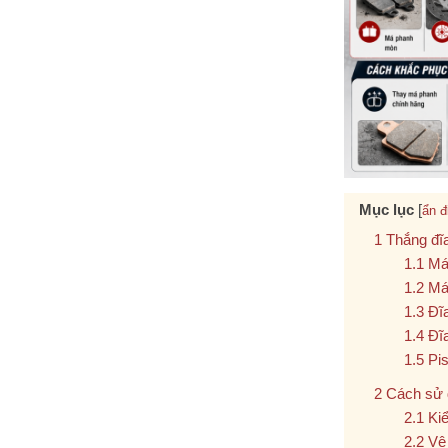
Mục lục
[
ẩn đ
Thắng đĩ
Má
Má 
Đĩa
Đĩa
Pis
Cách sử 
Ki
Vệ