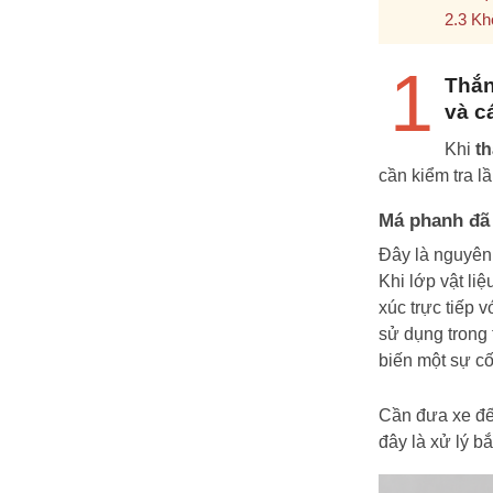
Kh
1
Thắn
và c
Khi
t
cần kiểm tra l
Má phanh đã 
Đây là nguyên 
Khi lớp vật li
xúc trực tiếp 
sử dụng trong 
biến một sự cố
Cần đưa xe đế
đây là xử lý b