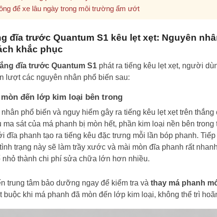
ông để xe lâu ngày trong môi trường ẩm ướt
g đĩa trước Quantum S1 kêu lẹt xẹt: Nguyên nh
ách khắc phục
hắng đĩa trước Quantum S1
phát ra tiếng kêu lẹt xẹt, người dù
ần lượt các nguyên nhân phổ biến sau:
mòn đến lớp kim loại bên trong
nhân phổ biến và nguy hiểm gây ra tiếng kêu lẹt xẹt trên thắng 
ệu ma sát của má phanh bị mòn hết, phần kim loại nền bên trong 
với đĩa phanh tạo ra tiếng kêu đặc trưng mỗi lần bóp phanh. Tiếp
tình trạng này sẽ làm trầy xước và mài mòn đĩa phanh rất nhanh
 nhỏ thành chi phí sửa chữa lớn hơn nhiều.
n trung tâm bảo dưỡng ngay để kiểm tra và
thay má phanh m
ắt buộc khi má phanh đã mòn đến lớp kim loại, không thể trì hoã