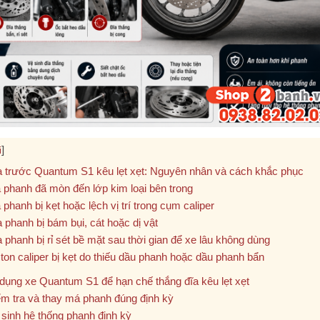
]
i
a trước Quantum S1 kêu lẹt xẹt: Nguyên nhân và cách khắc phục
 phanh đã mòn đến lớp kim loại bên trong
phanh bị kẹt hoặc lệch vị trí trong cụm caliper
 phanh bị bám bụi, cát hoặc dị vật
 phanh bị rỉ sét bề mặt sau thời gian để xe lâu không dùng
ton caliper bị kẹt do thiếu dầu phanh hoặc dầu phanh bẩn
dụng xe Quantum S1 để hạn chế thắng đĩa kêu lẹt xẹt
ểm tra và thay má phanh đúng định kỳ
 sinh hệ thống phanh định kỳ