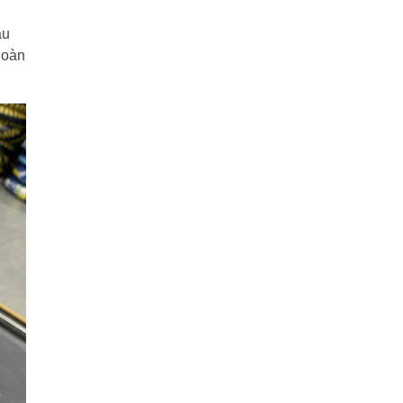
ầu
hoàn