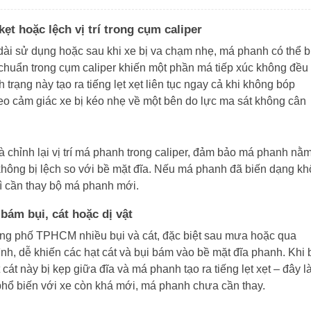
ẹt hoặc lệch vị trí trong cụm caliper
dài sử dụng hoặc sau khi xe bị va chạm nhẹ, má phanh có thể b
rí chuẩn trong cụm caliper khiến một phần má tiếp xúc không đều
 trạng này tạo ra tiếng lẹt xẹt liên tục ngay cả khi không bóp
eo cảm giác xe bị kéo nhẹ về một bên do lực ma sát không cân
à chỉnh lại vị trí má phanh trong caliper, đảm bảo má phanh nằ
không bị lệch so với bề mặt đĩa. Nếu má phanh đã biến dạng k
thì cần thay bộ má phanh mới.
bám bụi, cát hoặc dị vật
ng phố TPHCM nhiều bụi và cát, đặc biệt sau mưa hoặc qua
nh, dễ khiến các hạt cát và bụi bám vào bề mặt đĩa phanh. Khi
cát này bị kẹp giữa đĩa và má phanh tạo ra tiếng lẹt xẹt – đây l
hổ biến với xe còn khá mới, má phanh chưa cần thay.