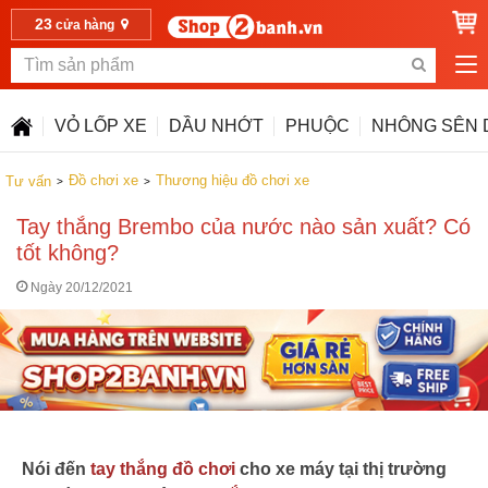
23
cửa hàng
VỎ LỐP XE
DẦU NHỚT
PHUỘC
NHÔNG SÊN 
Đồ chơi xe
Thương hiệu đồ chơi xe
Tư vấn
Tay thắng Brembo của nước nào sản xuất? Có
tốt không?
Ngày 20/12/2021
Nói đến
tay thắng đồ chơi
cho xe máy tại thị trường