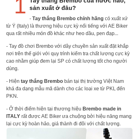
1
Tay thắng Brembo của nước nào,
sản xuất ở đâu?
-
Tay thắng Brembo chính hãng
có xuất xứ
từ Ý (Italy) là thương hiệu cực kỳ nổi tiếng với AE Biker
qua rất nhiều món đồ khác như heo dầu, pen đạp...
- Tay đồ chơi Brembo với dây chuyền sản xuất đặt khắp
nơi trên thế giới với quy trình kiểm tra chất lượng cực kỳ
cao nhằm giúp đem lại SP có chất lượng tốt cho người
dùng.
- Hiện
tay thắng Brembo
bán tại thị trường Việt Nam
khá đa dạng mẫu mã dành cho các loại xe từ PKL đến
PKN.
- Ở thời điểm hiện tại thương hiệu
Brembo made in
ITALY
rất được AE Biker ưa chuộng bởi hiệu năng mang
lại cực kỳ hoàn hảo, giá thành đi đôi với chất lượng.