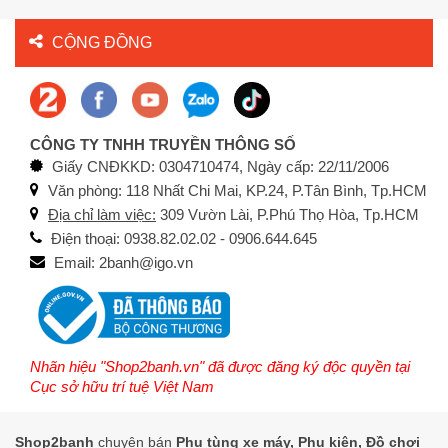
CỘNG ĐỒNG
CÔNG TY TNHH TRUYỀN THÔNG SỐ
Giấy CNĐKKD: 0304710474, Ngày cấp: 22/11/2006
Văn phòng: 118 Nhất Chi Mai, KP.24, P.Tân Bình, Tp.HCM
Địa chỉ làm việc:
309 Vườn Lài, P.Phú Thọ Hòa, Tp.HCM
Điện thoại: 0938.82.02.02 - 0906.644.645
Email: 2banh@igo.vn
Nhãn hiệu "Shop2banh.vn" đã được đăng ký độc quyền tại
Cục sở hữu trí tuệ Việt Nam
Shop2banh
chuyên bán
Phụ tùng xe máy, Phụ kiện, Đồ chơi