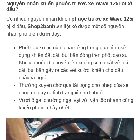
Nguyên nhân khiến phuộc trước xe Wave 125i bị xì
dầu?
Có nhiều nguyên nhân khiến
phuộc trước xe Wave 125i
bị xì dầu,
Shop2banh.vn
liệt kê được một số nguyên
nhân phổ biến dưới đây:
Phốt cao su bị mòn, chai cứng trong quá trình sử
dụng khiến đất cát, bụi bẩn đóng trên phốt cao su.
Khi ty phuộc di chuyển lên xuống sẽ cọ xát với đất
cát, bụi bẩn gây ra các vết xước, khiến cho dầu
chảy ra ngoài.
Thường xuyên chở quá tải trọng cho phép của xe
cũng dễ gây ra tình trạng xì nhớt phuộc.
Vượt ổ gà, chướng ngại vật với vận tốc nhanh cũng
khiến phuộc chảy nhớt.