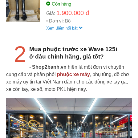
Còn hàng
1.900.000 đ
Giá:
• Đơn vị: Bộ
Xem điểm nổi bật
2
Mua phuộc trước xe Wave 125i
ở đâu chính hãng, giá tốt?
-
Shop2banh.vn
hiện là một đơn vị chuyên
cung cấp và phân phối
phuộc xe máy
, phụ tùng, đồ chơi
xe máy uy tín tại Việt Nam dành cho các dòng xe tay ga,
xe côn tay, xe số, moto PKL hiện nay.