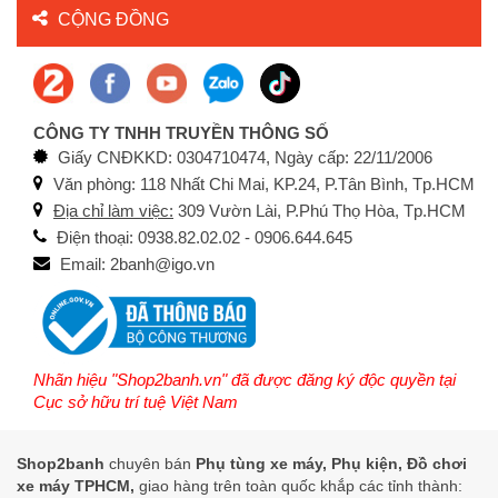
CỘNG ĐỒNG
CÔNG TY TNHH TRUYỀN THÔNG SỐ
Giấy CNĐKKD: 0304710474, Ngày cấp: 22/11/2006
Văn phòng: 118 Nhất Chi Mai, KP.24, P.Tân Bình, Tp.HCM
Địa chỉ làm việc:
309 Vườn Lài, P.Phú Thọ Hòa, Tp.HCM
Điện thoại: 0938.82.02.02 - 0906.644.645
Email: 2banh@igo.vn
Nhãn hiệu "Shop2banh.vn" đã được đăng ký độc quyền tại
Cục sở hữu trí tuệ Việt Nam
Shop2banh
chuyên bán
Phụ tùng xe máy, Phụ kiện, Đồ chơi
xe máy TPHCM,
giao hàng trên toàn quốc khắp các tỉnh thành: