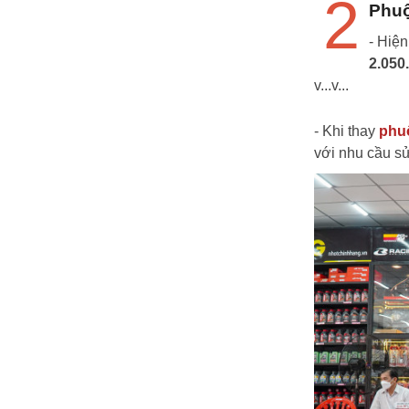
2
Phuộ
- Hiệ
2.050
v...v...
- Khi thay
phu
với nhu cầu sử