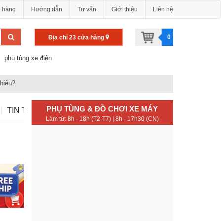
o hàng
Hướng dẫn
Tư vấn
Giới thiệu
Liên hệ
0
Địa chỉ 23 cửa hàng
phụ tùng xe điện
hiêu?
PHỤ TÙNG & ĐỒ CHƠI XE MÁY
TIN TỨC
Làm từ: 8h - 18h (T2-T7) | 8h - 17h30 (CN)