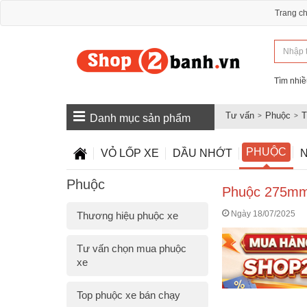
Trang c
Tìm nhiề
Tư vấn
Phuộc
T
Danh mục sản phẩm
PHUỘC
VỎ LỐP XE
DẦU NHỚT
N
Phuộc
Phuộc 275mm 
Ngày 18/07/2025
Thương hiệu phuộc xe
Tư vấn chọn mua phuộc
xe
Top phuộc xe bán chạy