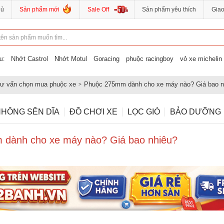
hủ
Sản phẩm mới
Sale Off
Sản phẩm yêu thích
Gia
Nhớt Castrol
Nhớt Motul
Goracing
phuộc racingboy
vỏ xe michelin
u:
ư vấn chọn mua phuộc xe
Phuộc 275mm dành cho xe máy nào? Giá bao n
HÔNG SÊN DĨA
ĐỒ CHƠI XE
LỌC GIÓ
BẢO DƯỠNG
dành cho xe máy nào? Giá bao nhiêu?