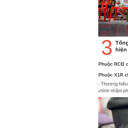
3
Tổng
hiện
Phuộc RCB c
Phuộc X1R c
- Thương hiệu
chỉnh nhằm ph