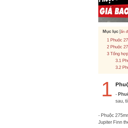
Mục lục
[
ẩn đ
Phuộc 2
Phuộc 27
Tổng hợp
Ph
Ph
1
Phuộ
-
Phuộ
sau, t
- Phuộc 275mm
Jupiter Finn t