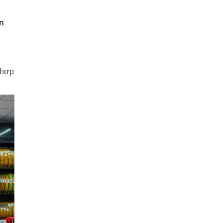
n
 hợp