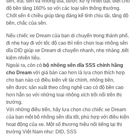
sên, trục sên và nhông dĩa, được xử lý nhiệt đặc biệt cho
độ bền tăng 160% so với các loại sên thông thường.
Chốt sên 4 chiều giúp tăng đáng kể tính chịu tải, tăng độ
bền, chắc của sên.
Nếu chiếc xe Dream của bạn di chuyển trong thành phố,
đi nhẹ hay đi với tốc độ cao thì nên chọn loại nhông sên
dĩa DID giúp xe Dream di chuyển nhanh, nhẹ nhàng ,tiết
kiệm nhiên liệu.
Ngoài ra, còn có
bộ nhông sên dĩa SSS chính hãng
cho Dream
với giá bán cao hơn là lựa chọn thích hợp
cho bạn nào có điều kiện về tài chính, nhông bền,
sên được sản xuất theo công nghệ cao có độ bền cao
hơn hẳn so với những loại nhông xích trôi nổi trên thị
trường.
Với những điều trên, hãy lựa chọn cho chiếc xe Dream
của bạn một bộ nhông sên dĩa tốt, phù hợp với điều kiện
hoạt động của xe. Một số thương hiệu nổi tiếng tại thị
trường Việt Nam như: DID, SSS