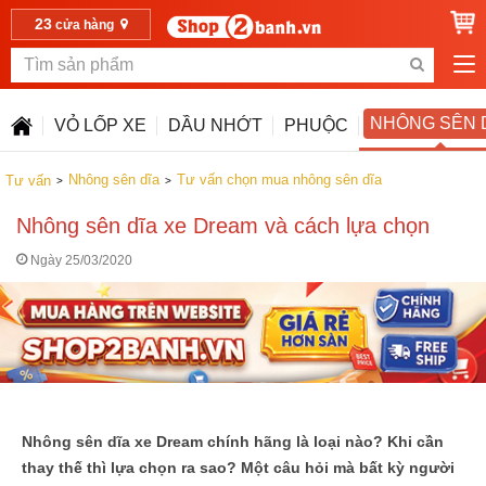
23
cửa hàng
NHÔNG SÊN 
VỎ LỐP XE
DẦU NHỚT
PHUỘC
Nhông sên dĩa
Tư vấn chọn mua nhông sên dĩa
Tư vấn
Nhông sên dĩa xe Dream và cách lựa chọn
Ngày 25/03/2020
Nhông sên dĩa xe Dream chính hãng là loại nào? Khi cần
thay thế thì lựa chọn ra sao? Một câu hỏi mà bất kỳ người