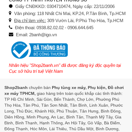
Giấy CNĐKKD: 0304710474, Ngày cấp: 22/11/2006
Văn phòng: 118 Nhất Chi Mai, KP.24, P.Tân Bình, Tp.HCM
Địa chỉ làm việc:
309 Vườn Lài, P.Phú Thọ Hòa, Tp.HCM
Điện thoại: 0938.82.02.02 - 0906.644.645
Email: 2banh@igo.vn
Nhãn hiệu "Shop2banh.vn" đã được đăng ký độc quyền tại
Cục sở hữu trí tuệ Việt Nam
Shop2banh
chuyên bán
Phụ tùng xe máy, Phụ kiện, Đồ chơi
xe máy TPHCM,
giao hàng trên toàn quốc khắp các tỉnh thành:
TP Hồ Chí Minh, Sài Gòn, Bến Thành, Chợ Lớn, Phường Phú
Thọ Hòa, Tân Phú, Tân Sơn Nhất, Tân Bình, Linh Xuân, Phước
Long, Thủ Đức, Khánh Hội, Phú Thuận, Tân Hưng, Bình Đông,
Diên Hồng, Minh Phụng, An Lạc, Bình Tân, Thạnh Mỹ Tây, Gia
Định, Bình Thạnh, Hạnh Thông, An Hội Tây, Gò Vấp, Bà Điểm,
Đông Thạnh, Hóc Môn, Lái Thiêu, Thủ Dầu Một, Bình Dương,