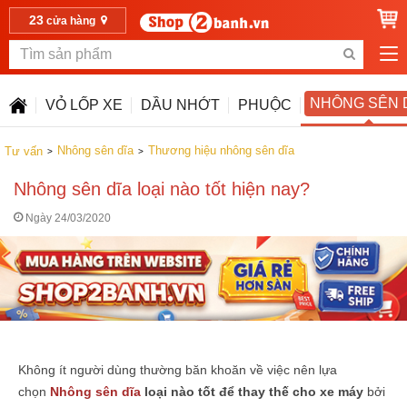
23
cửa hàng
NHÔNG SÊN 
VỎ LỐP XE
DẦU NHỚT
PHUỘC
Nhông sên dĩa
Thương hiệu nhông sên dĩa
Tư vấn
Nhông sên dĩa loại nào tốt hiện nay?
Ngày 24/03/2020
Không ít người dùng thường băn khoăn về việc nên lựa
chọn
Nhông sên dĩa
loại nào tốt để thay thế cho xe máy
bởi