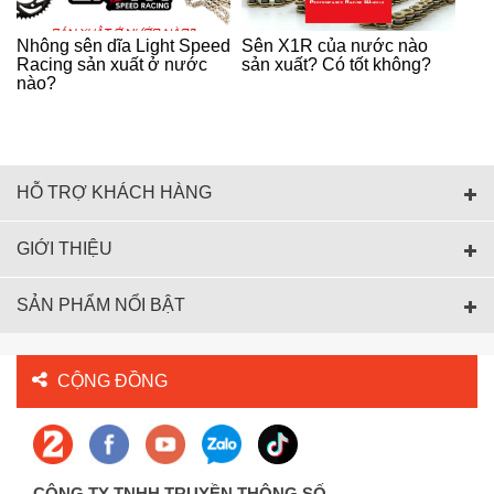
Nhông sên dĩa Light Speed
Sên X1R của nước nào
Racing sản xuất ở nước
sản xuất? Có tốt không?
nào?
HỖ TRỢ KHÁCH HÀNG
GIỚI THIỆU
SẢN PHẨM NỔI BẬT
CỘNG ĐỒNG
CÔNG TY TNHH TRUYỀN THÔNG SỐ