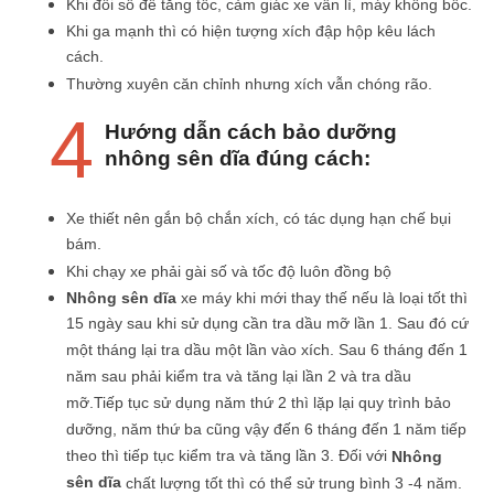
Khi đổi số để tăng tốc, cảm giác xe vẫn lì, máy không bốc.
Khi ga mạnh thì có hiện tượng xích đập hộp kêu lách
cách.
Thường xuyên căn chỉnh nhưng xích vẫn chóng rão.
4
Hướng dẫn cách bảo dưỡng
nhông sên dĩa đúng cách:
Xe thiết nên gắn bộ chắn xích, có tác dụng hạn chế bụi
bám.
Khi chạy xe phải gài số và tốc độ luôn đồng bộ
Nhông sên dĩa
xe máy khi mới thay thế nếu là loại tốt thì
15 ngày sau khi sử dụng cần tra dầu mỡ lần 1. Sau đó cứ
một tháng lại tra dầu một lần vào xích. Sau 6 tháng đến 1
năm sau phải kiểm tra và tăng lại lần 2 và tra dầu
mỡ.Tiếp tục sử dụng năm thứ 2 thì lặp lại quy trình bảo
dưỡng, năm thứ ba cũng vậy đến 6 tháng đến 1 năm tiếp
theo thì tiếp tục kiểm tra và tăng lần 3. Đối với
Nhông
sên dĩa
chất lượng tốt thì có thể sử trung bình 3 -4 năm.