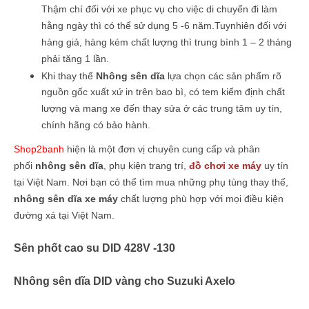
Thậm chí đối với xe phục vụ cho việc di chuyển đi làm
hằng ngày thì có thể sử dụng 5 -6 năm.Tuynhiên đối với
hàng giả, hàng kém chất lượng thì trung bình 1 – 2 tháng
phải tăng 1 lần.
Khi thay thế
Nhông sên dĩa
lựa chọn các sản phẩm rõ
nguồn gốc xuất xứ in trên bao bì, có tem kiểm định chất
lượng và mang xe đến thay sửa ở các trung tâm uy tín,
chính hãng có bảo hành.
Shop2banh
hiện là một đơn vị chuyên cung cấp và phân
phối
nhông sên dĩa
, phụ kiện trang trí,
đồ chơi xe máy
uy tín
tại Việt Nam. Nơi bạn có thể tìm mua những phụ tùng thay thế,
nhông sên dĩa xe máy
chất lượng phù hợp với mọi điều kiện
đường xá tại Việt Nam.
Sên phốt cao su DID 428V -130
Nhông sên dĩa DID vàng cho Suzuki Axelo