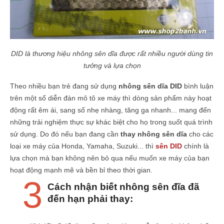
DID là thương hiệu nhông sên dĩa được rất nhiều người dùng tin
tưởng và lựa chọn
Theo nhiều bạn trẻ đang sử dụng
nhông sên dĩa DID
bình luận
trên một số diễn đàn mô tô xe máy thì dòng sản phẩm này hoạt
động rất êm ái, sang số nhẹ nhàng, tăng ga nhanh... mang đến
những trải nghiệm thực sự khác biệt cho họ trong suốt quá trình
sử dụng. Do đó nếu bạn đang cần
thay nhông sên dĩa
cho các
loại xe máy của Honda, Yamaha, Suzuki... thì
sên DID
chính là
lựa chọn mà bạn không nên bỏ qua nếu muốn xe máy của bạn
hoạt động mạnh mẽ và bền bỉ theo thời gian.
3
Cách nhận biết nhông sên đĩa đã
đến hạn phải thay: