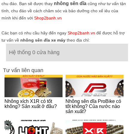
nhông sên dĩa
chu đáo. Bạn sẽ được thay
cũng như tư vấn tận
tình, chu đáo về cách chăm sóc và bảo dưỡng cho xế iêu của
mình khi đến với
Shop2banh.vn
Các bạn có nhu cầu hãy đến ngay
Shop2banh.vn
để được hỗ trợ
tư vấn về
nhông sên đĩa xe máy
theo địa chỉ:
Hệ thống 0 cửa hàng
Tư vấn liên quan
Nhông xích X1R có tốt
Nhông sên dĩa ProBike có
không? Sản xuất ở đâu?
tốt không? Của nước nào
sản xuất?