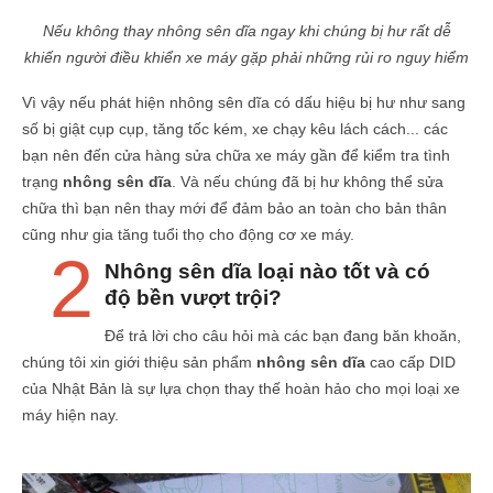
Nếu không thay nhông sên dĩa ngay khi chúng bị hư rất dễ
khiến người điều khiển xe máy gặp phải những rủi ro nguy hiểm
Vì vậy nếu phát hiện nhông sên dĩa có dấu hiệu bị hư như sang
số bị giật cụp cụp, tăng tốc kém, xe chạy kêu lách cách... các
bạn nên đến cửa hàng sửa chữa xe máy gần để kiểm tra tình
trạng
nhông sên dĩa
. Và nếu chúng đã bị hư không thể sửa
chữa thì bạn nên thay mới để đảm bảo an toàn cho bản thân
cũng như gia tăng tuổi thọ cho động cơ xe máy.
2
Nhông sên dĩa loại nào tốt và có
độ bền vượt trội?
Để trả lời cho câu hỏi mà các bạn đang băn khoăn,
chúng tôi xin giới thiệu sản phẩm
nhông sên dĩa
cao cấp DID
của Nhật Bản là sự lựa chọn thay thế hoàn hảo cho mọi loại xe
máy hiện nay.