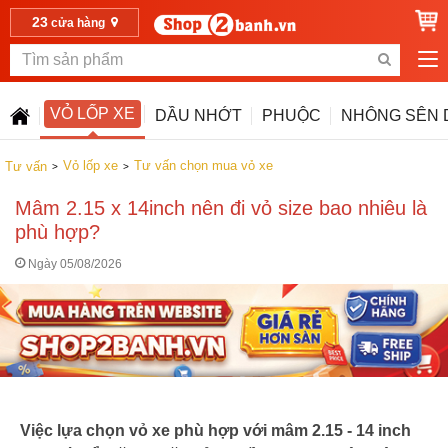
23
cửa hàng
VỎ LỐP XE
DẦU NHỚT
PHUỘC
NHÔNG SÊN 
Vỏ lốp xe
Tư vấn chọn mua vỏ xe
Tư vấn
Mâm 2.15 x 14inch nên đi vỏ size bao nhiêu là
phù hợp?
Ngày 05/08/2026
Việc lựa chọn vỏ xe phù hợp với mâm 2.15 - 14 inch