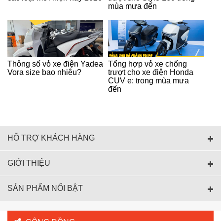
mùa mưa đến
Thông số vỏ xe điện Yadea
Tổng hợp vỏ xe chống
Vora size bao nhiêu?
trượt cho xe điện Honda
CUV e: trong mùa mưa
đến
HỖ TRỢ KHÁCH HÀNG
GIỚI THIỆU
SẢN PHẨM NỔI BẬT