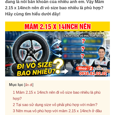
đang là nổi băn khoăn của nhiều anh em. Vậy Mâm
2.15 x 14inch nên đi vỏ size bao nhiêu là phù hợp?
Hãy cùng tìm hiểu dưới đây!
Mục lục
[
]
ẩn đi
Mâm 2.15 x 14inch nên đi vỏ size bao nhiêu là phù
hợp?
Tại sao sử dụng size vỏ phải phù hợp với mâm?
Nên mua vỏ phù hợp với mâm 2.15 x 14inch ở đâu