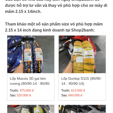
được hỗ trợ tư vấn và thay vỏ phù hợp cho xe máy đi
mâm 2.15 x 14inch.
Tham khảo một số sản phẩm size vỏ phù hợp mâm
2.15 x 14 inch đang kinh doanh tại Shop2banh:
Lốp Maxxis 3D gai kim
Lốp Dunlop D115 (80/90-
cương (80/90-14 - 90/90-
14 - 90/90-14)
14)
Trước:
475.000 đ
Trước:
613.000 đ
Sau:
520.000 đ
Sau:
660.000 đ