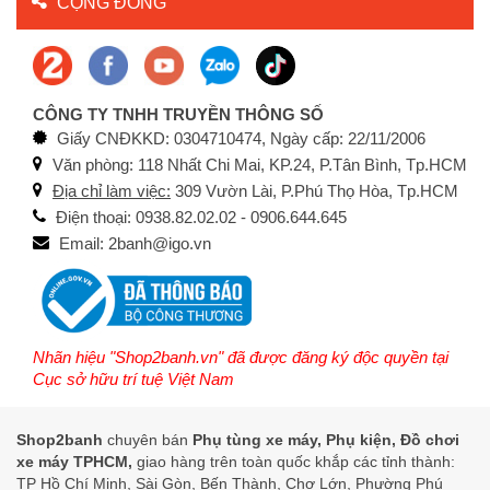
CỘNG ĐỒNG
CÔNG TY TNHH TRUYỀN THÔNG SỐ
Giấy CNĐKKD: 0304710474, Ngày cấp: 22/11/2006
Văn phòng: 118 Nhất Chi Mai, KP.24, P.Tân Bình, Tp.HCM
Địa chỉ làm việc:
309 Vườn Lài, P.Phú Thọ Hòa, Tp.HCM
Điện thoại: 0938.82.02.02 - 0906.644.645
Email: 2banh@igo.vn
Nhãn hiệu "Shop2banh.vn" đã được đăng ký độc quyền tại
Cục sở hữu trí tuệ Việt Nam
Shop2banh
chuyên bán
Phụ tùng xe máy, Phụ kiện, Đồ chơi
xe máy TPHCM,
giao hàng trên toàn quốc khắp các tỉnh thành:
TP Hồ Chí Minh, Sài Gòn, Bến Thành, Chợ Lớn, Phường Phú