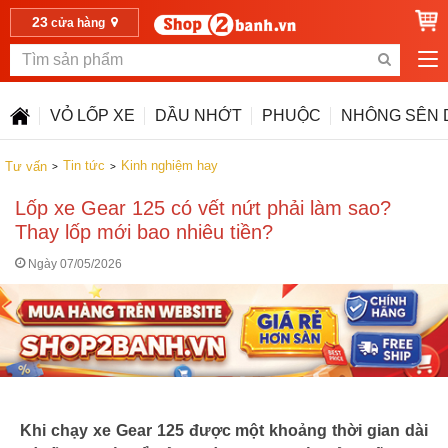
23
cửa hàng
VỎ LỐP XE
DẦU NHỚT
PHUỘC
NHÔNG SÊN 
Tin tức
Kinh nghiệm hay
Tư vấn
Lốp xe Gear 125 có vết nứt phải làm sao?
Thay lốp mới bao nhiêu tiền?
Ngày 07/05/2026
Khi chạy xe Gear 125 được một khoảng thời gian dài