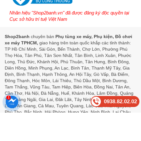
Nhãn hiệu "Shop2banh.vn" đã được đăng ký độc quyền tại
Cục sở hữu trí tuệ Việt Nam
Shop2banh
chuyên bán
Phụ tùng xe máy, Phụ kiện, Đồ chơi
xe máy TPHCM,
giao hàng trên toàn quốc khắp các tỉnh thành:
TP Hồ Chí Minh, Sài Gòn, Bến Thành, Chợ Lớn, Phường Phú
Thọ Hòa, Tân Phú, Tân Sơn Nhất, Tân Bình, Linh Xuân, Phước
Long, Thủ Đức, Khánh Hội, Phú Thuận, Tân Hưng, Bình Đông,
Diên Hồng, Minh Phụng, An Lạc, Bình Tân, Thạnh Mỹ Tây, Gia
Định, Bình Thạnh, Hạnh Thông, An Hội Tây, Gò Vấp, Bà Điểm,
Đông Thạnh, Hóc Môn, Lái Thiêu, Thủ Dầu Một, Bình Dương,
Tam Thắng, Vũng Tàu, Tam Hiệp, Biên Hòa, Đồng Nai, Tân An,
Cần Thơ, Hà Nội, Đà Nẵng, Huế, Khánh Hòa, Lâm Đồng, Quảng
1
Trị, Quảng Ngãi, Gia Lai, Đăk Lăk, Tây Ninh, Đồng Tháp, Vĩnh
0938.82.02.02
Long, An Giang, Cà Mau, Tuyên Quang, Lào Cai, Thái Nguyên,
Phú Thọ, Bắc Ninh, Hải Phòng, Hưng Yên, Ninh Bình, Lai Châu,
Điện Biên, Sơn La, Lạng Sơn, Quảng Ninh, Thanh Hóa, Nghệ An,
Hà Tỉnh, Cao Bằng.
Copyright ©2018
Shop2banh.vn
. All rights reserved.