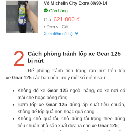
Vỏ Michelin City Extra 80/90-14
Còn hàng
621.000 đ
Giá:
• Đơn vị: Cái
Xem điểm nổi bật
2
Cách phòng tránh lốp xe Gear 125
bị nứt
Để phòng tránh tình trạng rạn nứt trên lốp
xe
Gear 125
các bạn nên lưu ý một số điểm sau:
Không để xe
Gear 125
ngoài nắng, đỗ xe nơi có
mái che hoặc bóng râm;
Bơm lốp xe
Gear 125
đúng áp suất tiêu chuẩn,
không để lốp quá non hoặc quá căng;
Không chở quá tải, chở đúng tải trọng theo đúng
tiêu chuẩn nhà sản xuất đưa ra cho xe
Gear 125
;