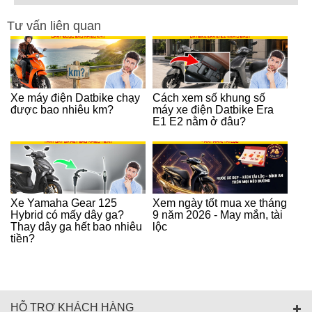
Tư vấn liên quan
Xe máy điện Datbike chạy
Cách xem số khung số
được bao nhiêu km?
máy xe điện Datbike Era
E1 E2 nằm ở đâu?
Xe Yamaha Gear 125
Xem ngày tốt mua xe tháng
Hybrid có mấy dây ga?
9 năm 2026 - May mắn, tài
Thay dây ga hết bao nhiêu
lộc
tiền?
HỖ TRỢ KHÁCH HÀNG