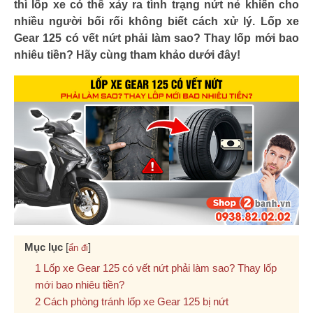
thì lốp xe có thể xảy ra tình trạng nứt nẻ khiến cho
nhiều người bối rối không biết cách xử lý. Lốp xe
Gear 125 có vết nứt phải làm sao? Thay lốp mới bao
nhiêu tiền? Hãy cùng tham khảo dưới đây!
Mục lục
[
]
ẩn đi
Lốp xe Gear 125 có vết nứt phải làm sao? Thay lốp
mới bao nhiêu tiền?
Cách phòng tránh lốp xe Gear 125 bị nứt