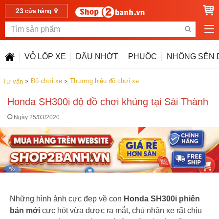
23
cửa hàng
VỎ LỐP XE
DẦU NHỚT
PHUỘC
NHÔNG SÊN 
Đồ chơi xe
Thương hiệu đồ chơi xe
Tư vấn
Honda SH300i độ đồ chơi khủng tại Sài Thành
Ngày 25/03/2020
Những hình ảnh cực đẹp về con
Honda SH300i
phiên
bản mới
cực hót vừa được ra mắt, chủ nhân xe rất chịu