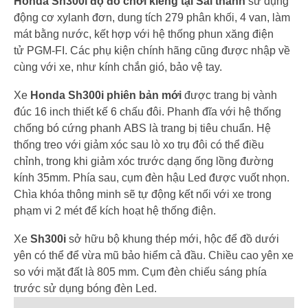
Honda Sh300i độ
đồ chơi kiểng tại Sài thành
sử dụng
động cơ xylanh đơn, dung tích 279 phân khối, 4 van, làm
mát bằng nước, kết hợp với hệ thống phun xăng điện
tử PGM-FI. Các phụ kiện chính hãng cũng được nhập về
cùng với xe, như kính chắn gió, bảo vệ tay.
Xe
Honda Sh300i phiên bản mới
được trang bị vành
đúc 16 inch thiết kế 6 chấu đôi. Phanh đĩa với hệ thống
chống bó cứng phanh ABS là trang bị tiêu chuẩn. Hệ
thống treo với giảm xóc sau lò xo trụ đôi có thể điều
chỉnh, trong khi giảm xóc trước dạng ống lồng đường
kính 35mm. Phía sau, cụm đèn hậu Led được vuốt nhọn.
Chìa khóa thông minh sẽ tự động kết nối với xe trong
phạm vi 2 mét để kích hoạt hệ thống điện.
Xe
Sh300i
sở hữu bộ khung thép mới, hộc để đồ dưới
yên có thể để vừa mũ bảo hiểm cả đầu. Chiều cao yên xe
so với mặt đất là 805 mm. Cụm đèn chiếu sáng phía
trước sử dụng bóng đèn Led.