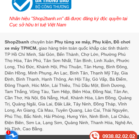
Nhãn hiệu "Shop2banh.vn" đã được đăng ký độc quyền tại
Cục sở hữu trí tuệ Việt Nam
Shop2banh
chuyên bán
Phụ tùng xe máy, Phụ kiện, Đồ chơi
xe máy TPHCM,
giao hàng trên toàn quốc khắp các tỉnh thành:
TP Hồ Chí Minh, Sài Gòn, Bến Thành, Chợ Lớn, Phường Phú
Thọ Hòa, Tân Phú, Tân Sơn Nhất, Tân Bình, Linh Xuân, Phước
Long, Thủ Đức, Khánh Hội, Phú Thuận, Tân Hưng, Bình Đông,
Diên Hồng, Minh Phụng, An Lạc, Bình Tân, Thạnh Mỹ Tây, Gia
Định, Bình Thạnh, Hạnh Thông, An Hội Tây, Gò Vấp, Bà Điểm,
Đông Thạnh, Hóc Môn, Lái Thiêu, Thủ Dầu Một, Bình Dương,
Tam Thắng, Vũng Tàu, Tam Hiệp, Biên Hòa, Đồng Nai, Tân An,
Cần Thơ, Hà Nội, Đà Nẵng, Huế, Khánh Hòa, Lâm Đồng, Quảng
Trị, Quảng Ngãi, Gia Lai, Đăk Lăk, Tây Ninh, Đồng Tháp, Vĩnh
Long, An Giang, Cà Mau, Tuyên Quang, Lào Cai, Thái Nguyên,
Phú Thọ, Bắc Ninh, Hải Phòng, Hưng Yên, Ninh Bình, Lai Châu,
Điện Biên, Sơn La, Lạng Sơn, Quảng Ninh, Thanh Hóa, Nghệ An,
Hà Tỉnh, Cao Bằng.
1
0938.82.02.02