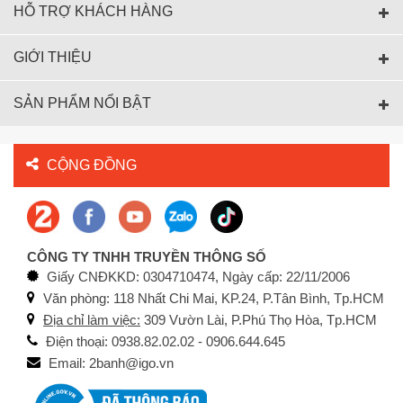
HỖ TRỢ KHÁCH HÀNG
GIỚI THIỆU
SẢN PHẨM NỔI BẬT
CỘNG ĐỒNG
CÔNG TY TNHH TRUYỀN THÔNG SỐ
Giấy CNĐKKD: 0304710474, Ngày cấp: 22/11/2006
Văn phòng: 118 Nhất Chi Mai, KP.24, P.Tân Bình, Tp.HCM
Địa chỉ làm việc:
309 Vườn Lài, P.Phú Thọ Hòa, Tp.HCM
Điện thoại: 0938.82.02.02 - 0906.644.645
Email: 2banh@igo.vn