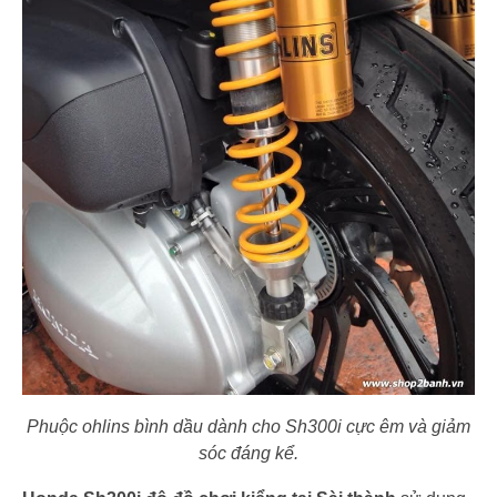
Phuộc ohlins bình dầu dành cho Sh300i cực êm và giảm
sóc đáng kể.