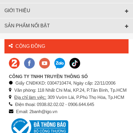
GIỚI THIỆU
SẢN PHẨM NỔI BẬT
CỘNG ĐỒNG
CÔNG TY TNHH TRUYỀN THÔNG SỐ
Giấy CNĐKKD: 0304710474, Ngày cấp: 22/11/2006
Văn phòng: 118 Nhất Chi Mai, KP.24, P.Tân Bình, Tp.HCM
Địa chỉ làm việc:
309 Vườn Lài, P.Phú Thọ Hòa, Tp.HCM
Điện thoại: 0938.82.02.02 - 0906.644.645
Email: 2banh@igo.vn