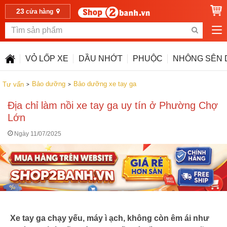
23
cửa hàng
VỎ LỐP XE
DẦU NHỚT
PHUỘC
NHÔNG SÊN 
Bảo dưỡng
Bảo dưỡng xe tay ga
Tư vấn
Địa chỉ làm nồi xe tay ga uy tín ở Phường Chợ
Lớn
Ngày 11/07/2025
Xe tay ga chạy yếu, máy ì ạch, không còn êm ái như