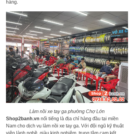
hàng.
Làm nồi xe tay ga
phường Chợ Lớn
Shop2banh.vn
nổi tiếng là địa chỉ hàng đầu tại miền
Nam cho dịch vụ làm nồi xe tay ga. Với đội ngũ kỹ thuật
viên lành nghề, giàu kinh nghiệm, trung tâm cam kết