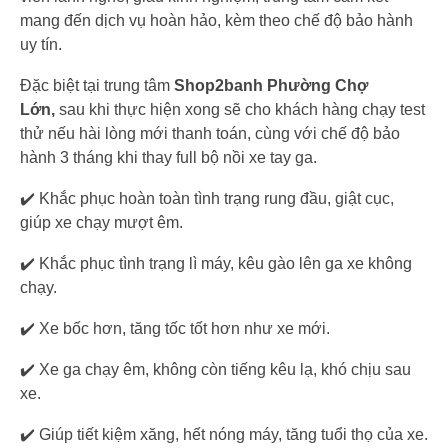
mang đến dịch vụ hoàn hảo, kèm theo chế độ bảo hành
uy tín.
Đặc biệt tại trung tâm
Shop2banh Phường Chợ
Lớn,
sau khi thực hiện xong sẽ cho khách hàng chạy test
thử nếu hài lòng mới thanh toán, cùng với chế độ bảo
hành 3 tháng khi thay full bộ nồi xe tay ga.
✔️ Khắc phục hoàn toàn tình trạng rung đầu, giật cục,
giúp xe chạy mượt êm.
✔️ Khắc phục tình trạng lì máy, kêu gào lên ga xe không
chạy.
✔️ Xe bốc hơn, tăng tốc tốt hơn như xe mới.
✔️ Xe ga chạy êm, không còn tiếng kêu lạ, khó chịu sau
xe.
✔️ Giúp tiết kiệm xăng, hết nóng máy, tăng tuổi thọ của xe.