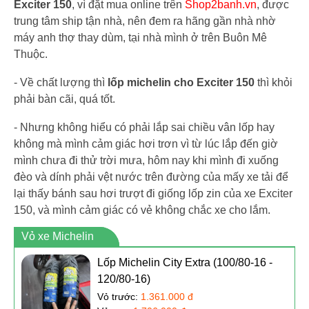
Exciter 150
, vì đặt mua online trên
Shop2banh.vn
, được
trung tâm ship tận nhà, nên đem ra hãng gần nhà nhờ
máy anh thợ thay dùm, tại nhà mình ở trên Buôn Mê
Thuộc.
- Về chất lượng thì
lốp michelin cho Exciter 150
thì khỏi
phải bàn cãi, quá tốt.
- Nhưng không hiểu có phải lắp sai chiều vân lốp hay
không mà mình cảm giác hơi trơn vì từ lúc lắp đến giờ
mình chưa đi thử trời mưa, hôm nay khi mình đi xuống
đèo và dính phải vệt nước trên đường của mấy xe tải để
lại thấy bánh sau hơi trượt đi giống lốp zin của xe Exciter
150, và mình cảm giác có vẻ không chắc xe cho lắm.
Vỏ xe Michelin
Lốp Michelin City Extra (100/80-16 -
120/80-16)
Vỏ trước:
1.361.000 đ