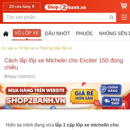
23
cửa hàng
VỎ LỐP XE
DẦU NHỚT
PHUỘC
NHÔNG SÊN 
Vỏ lốp xe
Thương hiệu lốp xe
Tư vấn
Cách lắp lốp xe Michelin cho Exciter 150 đúng
chiều
Ngày 12/05/2021
Hiện tại mình đang vừa
lắp 1 cặp lốp xe michelin cho