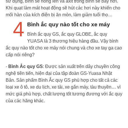
sử dụng, bình sẽ nóng lên và axit trong bình sẽ bay hơi.
Khi quạt làm mát hoạt động sẽ hút các hơi này khiến cho
mối hàn của kích điện bị ăn mòn, làm giảm tuổi thọ…
4
Bình ắc quy nào tốt cho xe máy
Bình ắc quy GS, ắc quy GLOBE, ắc quy
YUASA là 3 thương hiệu hàng đầu. Vậy bình
ắc quy nào tốt cho xe máy nói chung và cho xe tay ga cao
cấp nói riêng?
-
Bình Ắc quy GS
: Được sản xuất trên dây chuyền công
nghệ tiên tiến, hiện đại của tập đoàn GS-Yuasa Nhật
Bản. Sản phẩm Bình Ắc quy GS phù hợp cho tất cả các
loại xe ô tô, xe du lịch, xe tải, xe gắn máy, tàu thuyền… vì
mức giá phù hợp, chất lượng tốt tương đương với ắc quy
của các hãng khác.