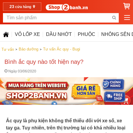
23
cửa hàng
VỎ LỐP XE
DẦU NHỚT
PHUỘC
NHÔNG SÊN 
Bảo dưỡng
Tư vấn Ắc quy - Bugi
Tư vấn
Bình ắc quy nào tốt hiện nay?
Ngày 03/06/2020
Ắc quy là phụ kiện không thể thiếu đối với xe số, xe
tay ga. Tuy nhiên, trên thị trường lại có khá nhiều loại