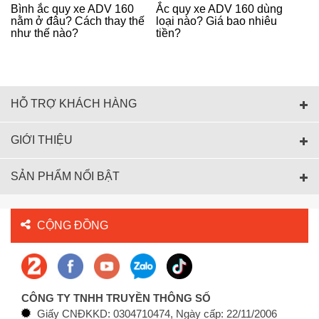
Bình ắc quy xe ADV 160
Ắc quy xe ADV 160 dùng
nằm ở đâu? Cách thay thế
loại nào? Giá bao nhiêu
như thế nào?
tiền?
HỖ TRỢ KHÁCH HÀNG
GIỚI THIỆU
SẢN PHẨM NỔI BẬT
CỘNG ĐỒNG
CÔNG TY TNHH TRUYỀN THÔNG SỐ
Giấy CNĐKKD: 0304710474, Ngày cấp: 22/11/2006