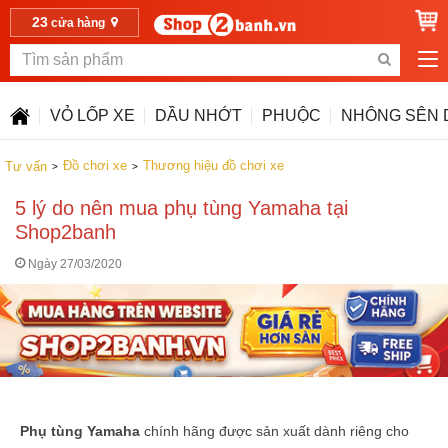
23
cửa hàng
VỎ LỐP XE
DẦU NHỚT
PHUỘC
NHÔNG SÊN 
Đồ chơi xe
Thương hiệu đồ chơi xe
Tư vấn
5 lý do nên mua phụ tùng Yamaha tại
Shop2banh
Ngày 27/03/2020
Phụ tùng Yamaha
chính hãng được sản xuất dành riêng cho