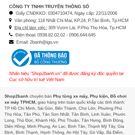
CÔNG TY TNHH TRUYỀN THÔNG SỐ
Giấy CNĐKKD: 0304710474, Ngày cấp: 22/11/2006
Văn phòng: 118 Nhất Chi Mai, KP.24, P.Tân Bình, Tp.HCM
Địa chỉ làm việc:
309 Vườn Lài, P.Phú Thọ Hòa, Tp.HCM
Điện thoại: 0938.82.02.02 - 0906.644.645
Email: 2banh@igo.vn
Nhãn hiệu "Shop2banh.vn" đã được đăng ký độc quyền tại
Cục sở hữu trí tuệ Việt Nam
Shop2banh
chuyên bán
Phụ tùng xe máy, Phụ kiện, Đồ chơi
xe máy TPHCM,
giao hàng trên toàn quốc khắp các tỉnh thành:
TP Hồ Chí Minh, Sài Gòn, Bến Thành, Chợ Lớn, Phường Phú
Thọ Hòa, Tân Phú, Tân Sơn Nhất, Tân Bình, Linh Xuân, Phước
Long, Thủ Đức, Khánh Hội, Phú Thuận, Tân Hưng, Bình Đông,
Diên Hồng, Minh Phụng, An Lạc, Bình Tân, Thạnh Mỹ Tây, Gia
Định, Bình Thạnh, Hạnh Thông, An Hội Tây, Gò Vấp, Bà Điểm,