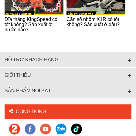
Đĩa thắng KingSpeed có
Cần số nhôm X1R có tốt
tốt không? Sản xuất ở
không? Sản xuất ở đâu?
nước nào?
HỖ TRỢ KHÁCH HÀNG
GIỚI THIỆU
SẢN PHẨM NỔI BẬT
CỘNG ĐỒNG