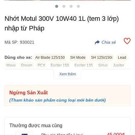
Nhớt Motul 300V 10W40 1L (tem 3 lớp)
nhập từ Pháp
Mã SP:
930021
Dùng cho xe:
Air Blade 125/150
SH Mode
SH 125i/150i
Lead
Wave
Dream
PCX
Exciter 150
Exciter 135
Sirius
Jupiter
Vespa GTV
Raider 150
Elizabeth
Z1000
Click 125i/150i
Xem thêm
Future
Grande
Air Blade 160
Exciter 155
Vision
Winner R
Janus
Vario 125/150
NVX
SH 160i
Liberty
CBR150
Ngừng Sản Xuất
SH 300i
Vespa Sprint
Vespa Primavera
Blade
Sonic 150
(Tham khảo sản phẩm cùng loại mới bên dưới)
R15
Satria F150
Winner X
ADV 150/160
Motul 300V Factory Line 10W40 1L (tem 3 lớp) nhớt chất lượng
cao dành cho xe mô tô phân khối lớn như: Exciter 150, msx
Thường được mua cùng
125, raider 150, fz 150i, kawasaki z1000,...
45.000đ