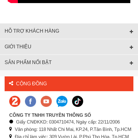
HỖ TRỢ KHÁCH HÀNG
GIỚI THIỆU
SẢN PHẨM NỔI BẬT
CỘNG ĐỒNG
CÔNG TY TNHH TRUYỀN THÔNG SỐ
Giấy CNĐKKD: 0304710474, Ngày cấp: 22/11/2006
Văn phòng: 118 Nhất Chi Mai, KP.24, P.Tân Bình, Tp.HCM
Địa chỉ làm việc:
309 Vườn Lài, P.Phú Thọ Hòa, Tp.HCM