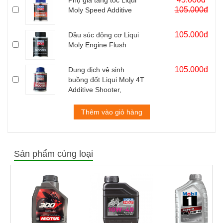
Phụ gia tăng tốc Liqui
Nhớt Motul 300V Pháp 10W40 1L tối ưu hóa công suất động cơ
105.000đ
Moly Speed Additive
và bảo vệ động cơ một cách hoàn hảo.
Motul 300v loại tem 3 lớp nhập khẩu 100% từ Pháp.
105.000đ
Dầu súc động cơ Liqui
Moly Engine Flush
105.000đ
Dung dịch vệ sinh
buồng đốt Liqui Moly 4T
Additive Shooter,
Carbon Cleaner
Thêm vào giỏ hàng
Sản phẩm cùng loại