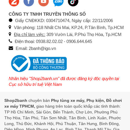
CÔNG TY TNHH TRUYỀN THÔNG SỐ
Giấy CNĐKKD: 0304710474, Ngày cấp: 22/11/2006
Văn phòng: 118 Nhất Chi Mai, KP.24, P.Tân Bình, Tp.HCM
Địa chỉ làm việc:
309 Vườn Lài, P.Phú Thọ Hòa, Tp.HCM
Điện thoại: 0938.82.02.02 - 0906.644.645
Email: 2banh@igo.vn
Nhãn hiệu "Shop2banh.vn" đã được đăng ký độc quyền tại
Cục sở hữu trí tuệ Việt Nam
Shop2banh
chuyên bán
Phụ tùng xe máy, Phụ kiện, Đồ chơi
xe máy TPHCM,
giao hàng trên toàn quốc khắp các tỉnh thành:
TP Hồ Chí Minh, Sài Gòn, Bến Thành, Chợ Lớn, Phường Phú
Thọ Hòa, Tân Phú, Tân Sơn Nhất, Tân Bình, Linh Xuân, Phước
Long, Thủ Đức, Khánh Hội, Phú Thuận, Tân Hưng, Bình Đông,
Diên Hồng, Minh Phụng, An Lạc, Bình Tân, Thạnh Mỹ Tây, Gia