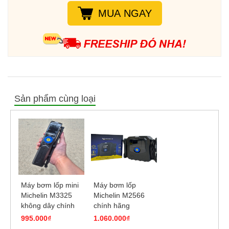
được bảo hành 6 tháng.
MUA NGAY
Sản phẩm cùng loại
Máy bơm lốp mini
Máy bơm lốp
Michelin M3325
Michelin M2566
không dây chính
chính hãng
hãng
995.000₫
1.060.000₫