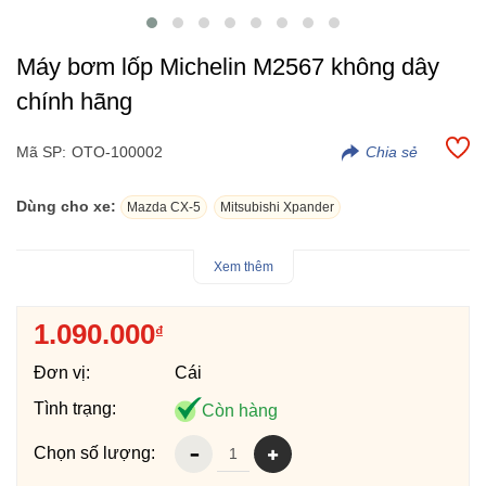
Máy bơm lốp Michelin M2567 không dây
chính hãng
Mã SP:
OTO-100002
Dùng cho xe:
Mazda CX-5
Mitsubishi Xpander
- Máy bơm lốp Michelin M2567 không dây chính hãng là một
Xem thêm
lựa chọn hoàn hảo cho tài xế hiện đại với công suất mạnh mẽ,
màn hình LED hiển thị áp suất chính xác và tính năng tự ngắt
1.090.000
₫
giúp bảo vệ lốp, mang đến sự an toàn và tiện lợi cho mọi hành
trình.
Đơn vị:
Cái
- Máy bơm lốp Michelin M2567 không dây sử dụng pin lithium
nên cầm tay di chuyển đi sạc khá thuận lợi, khi hết pin chỉ cần
Tình trạng:
Còn hàng
sạc lại bằng cổng Tyre C dễ dàng.
Chọn số lượng:
- Máy bơm lốp Michelin M2567 chính hãng là sản phẩm không
thể thiếu trên chiếc oto của bạn, sản phẩm chính hãng Michelin