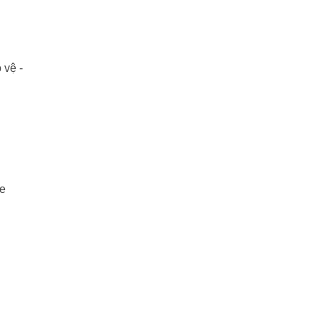
 vệ -
xe