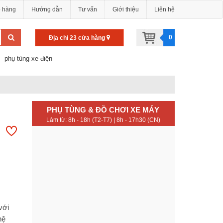
o hàng
Hướng dẫn
Tư vấn
Giới thiệu
Liên hệ
0
Địa chỉ 23 cửa hàng
phụ tùng xe điện
PHỤ TÙNG & ĐỒ CHƠI XE MÁY
Làm từ: 8h - 18h (T2-T7) | 8h - 17h30 (CN)
với
hệ