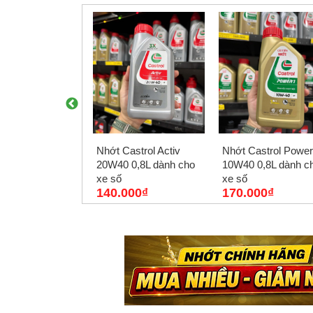
Nhớt Castrol Activ
Nhớt Castrol Power
Fuchs Silkolene
20W40 0,8L dành cho
10W40 0,8L dành c
 10W40 XP 1L
xe số
xe số
140.000₫
170.000₫
000₫