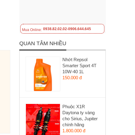
0938.82.02.02-0906.644.645
Mua Online:
QUAN TÂM NHIỀU
Nhớt Repsol
Smarter Sport 4T
10W-40 1L
150.000 đ
Phuộc X1R
Daytona ty vàng
cho Sirius, Jupiter
chính hãng
1.800.000 đ