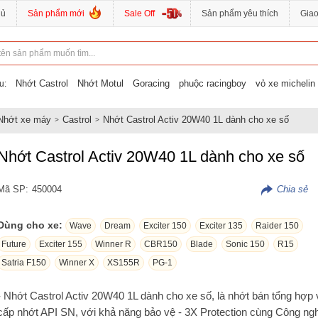
hủ
Sản phẩm mới
Sale Off
Sản phẩm yêu thích
Gia
Nhớt Castrol
Nhớt Motul
Goracing
phuộc racingboy
vỏ xe michelin
u:
Nhớt xe máy
Castrol
Nhớt Castrol Activ 20W40 1L dành cho xe số
Nhớt Castrol Activ 20W40 1L dành cho xe số
Mã SP:
450004
Dùng cho xe:
Wave
Dream
Exciter 150
Exciter 135
Raider 150
Future
Exciter 155
Winner R
CBR150
Blade
Sonic 150
R15
Satria F150
Winner X
XS155R
PG-1
- Nhớt Castrol Activ 20W40 1L dành cho xe số, là nhớt bán tổng hợp 
cấp nhớt API SN, với khả năng bảo vệ - 3X Protection cùng Công ng