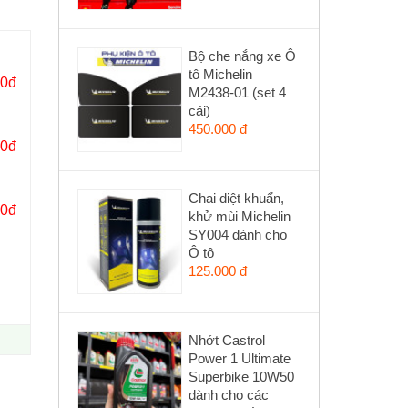
Bộ che nắng xe Ô
tô Michelin
00đ
M2438-01 (set 4
cái)
450.000 đ
00đ
Chai diệt khuẩn,
00đ
khử mùi Michelin
SY004 dành cho
Ô tô
125.000 đ
Nhớt Castrol
Power 1 Ultimate
Superbike 10W50
dành cho các