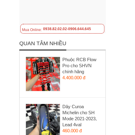
0938.82.02.02-0906.644.645
Mua Online:
QUAN TÂM NHIỀU
Phuộc RCB Flow
Pro cho SHVN
chính hãng
4.400.000 đ
Dây Curoa
Michelin cho SH
Mode 2021-2023,
Lead 4val
460.000 đ