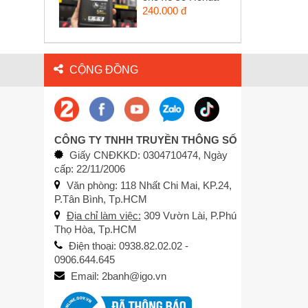
240.000 đ
CỘNG ĐỒNG
CÔNG TY TNHH TRUYỀN THÔNG SỐ
Giấy CNĐKKD: 0304710474, Ngày
cấp: 22/11/2006
Văn phòng: 118 Nhất Chi Mai, KP.24,
P.Tân Bình, Tp.HCM
Địa chỉ làm việc:
309 Vườn Lài, P.Phú
Thọ Hòa, Tp.HCM
Điện thoại: 0938.82.02.02 -
0906.644.645
Email: 2banh@igo.vn