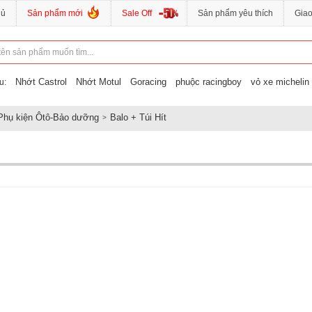
hủ
Sản phẩm mới
Sale Off
Sản phẩm yêu thích
Gia
Nhớt Castrol
Nhớt Motul
Goracing
phuộc racingboy
vỏ xe michelin
u:
Phụ kiện Ôtô-Bảo dưỡng
Balo + Túi Hít