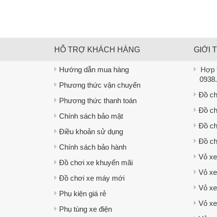
HỖ TRỢ KHÁCH HÀNG
GIỚI 
Hướng dẫn mua hàng
Hợp t
0938.
Phương thức vận chuyển
Đồ ch
Phương thức thanh toán
Đồ ch
Chính sách bảo mật
Đồ ch
Điều khoản sử dụng
Đồ ch
Chính sách bảo hành
Vỏ xe
Đồ chơi xe khuyến mãi
Vỏ xe
Đồ chơi xe máy mới
Vỏ xe
Phụ kiện giá rẻ
Vỏ x
Phụ tùng xe điện