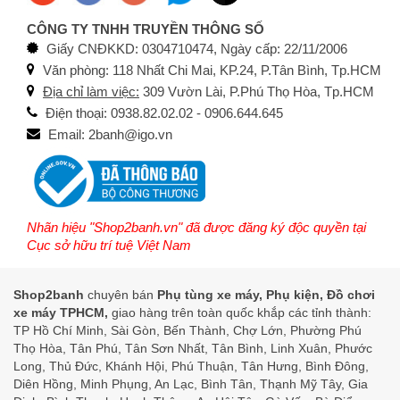
CÔNG TY TNHH TRUYỀN THÔNG SỐ
Giấy CNĐKKD: 0304710474, Ngày cấp: 22/11/2006
Văn phòng: 118 Nhất Chi Mai, KP.24, P.Tân Bình, Tp.HCM
Địa chỉ làm việc:
309 Vườn Lài, P.Phú Thọ Hòa, Tp.HCM
Điện thoại: 0938.82.02.02 - 0906.644.645
Email: 2banh@igo.vn
Nhãn hiệu "Shop2banh.vn" đã được đăng ký độc quyền tại
Cục sở hữu trí tuệ Việt Nam
Shop2banh
chuyên bán
Phụ tùng xe máy, Phụ kiện, Đồ chơi
xe máy TPHCM,
giao hàng trên toàn quốc khắp các tỉnh thành:
TP Hồ Chí Minh, Sài Gòn, Bến Thành, Chợ Lớn, Phường Phú
Thọ Hòa, Tân Phú, Tân Sơn Nhất, Tân Bình, Linh Xuân, Phước
Long, Thủ Đức, Khánh Hội, Phú Thuận, Tân Hưng, Bình Đông,
Diên Hồng, Minh Phụng, An Lạc, Bình Tân, Thạnh Mỹ Tây, Gia