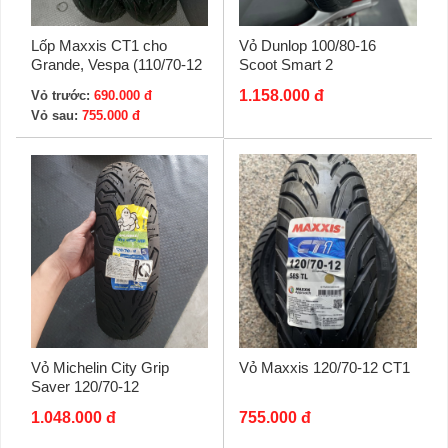
Lốp Maxxis CT1 cho
Vỏ Dunlop 100/80-16
Grande, Vespa (110/70-12
Scoot Smart 2
- 120/70-12)
1.158.000 đ
Vỏ trước:
690.000 đ
Vỏ sau:
755.000 đ
Vỏ Michelin City Grip
Vỏ Maxxis 120/70-12 CT1
Saver 120/70-12
1.048.000 đ
755.000 đ