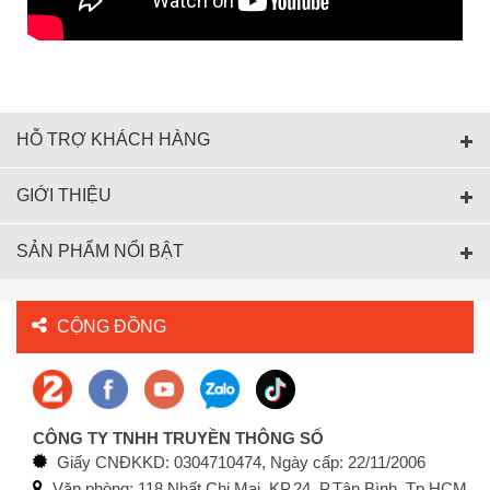
HỖ TRỢ KHÁCH HÀNG
GIỚI THIỆU
SẢN PHẨM NỔI BẬT
CỘNG ĐỒNG
CÔNG TY TNHH TRUYỀN THÔNG SỐ
Giấy CNĐKKD: 0304710474, Ngày cấp: 22/11/2006
Văn phòng: 118 Nhất Chi Mai, KP.24, P.Tân Bình, Tp.HCM