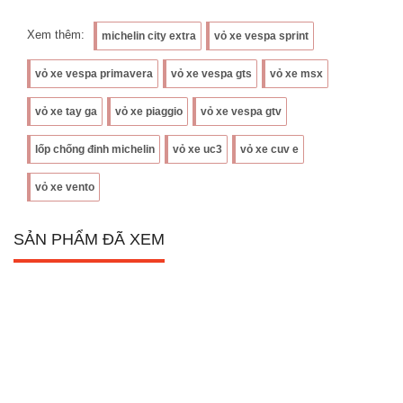
Xem thêm:
michelin city extra
vỏ xe vespa sprint
vỏ xe vespa primavera
vỏ xe vespa gts
vỏ xe msx
vỏ xe tay ga
vỏ xe piaggio
vỏ xe vespa gtv
lốp chống đinh michelin
vỏ xe uc3
vỏ xe cuv e
vỏ xe vento
SẢN PHẨM ĐÃ XEM