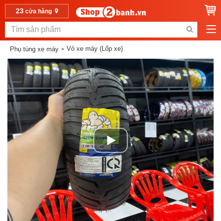
23
cửa hàng
Vỏ xe máy (Lốp xe)
Phụ tùng xe máy