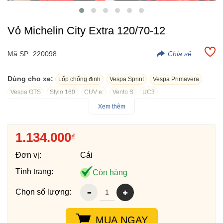
Vỏ Michelin City Extra 120/70-12
Mã SP:
220098
Dùng cho xe:
Lốp chống đinh
Vespa Sprint
Vespa Primavera
Vespa GTS
Stylo 160
CUV e:
Vento S
UC3
Xem thêm
Vỏ Michelin City Extra 120/70-12, thiết kế dành cho các cung
đường ẩm ướt. Sản phẩm được lấy công nghệ từ vỏ dòng vỏ
1.134.000
₫
Pilot Road 4 và Road 5 các dòng xe PKL của Michelin.
Vỏ Michelin City Extra 120/70-12 có độ ổn định và khả năng xử
Đơn vị:
Cái
lý nước trên đường tuyệt vời nhờ các rãnh gai nhỏ trên bề mặt
Tình trạng:
Còn hàng
vỏ, rãnh gai nhỏ tiếp xúc với mặt đường ướt và xé ra 2 bên
trong lúc vận hành, giúp xe không trơn trượt một cách hiệu quả.
Chọn số lượng:
Với 3 lớp bố được gia cường để tăng khả năng chống đinh,
chống đâm thủng.
Vỏ Michelin City Extra 120/70-12 gắn được xe Vespa Sprint,
MUA NGAY