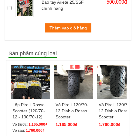
500.000đ
Bao tay Ariete 25/SSF
chính hãng
Thêm vào giỏ hàng
Sản phẩm cùng loại
Lốp Pirelli Rosso
Vỏ Pirelli 120/70-
Vỏ Pirelli 130/70-
Scooter (120/70-
12 Diablo Rosso
12 Diablo Rosso
12 - 130/70-12)
Scooter
Scooter
1.165.000₫
1.760.000₫
Vỏ trước:
1.165.000₫
Vỏ sau:
1.760.000₫