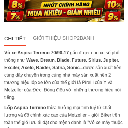
GIỚI THIỆU SHOP2BANH
CHI TIẾT
Vỏ xe Aspira Terreno 70/90-17
gắn được cho xe số phổ
thông như
Wave, Dream, Blade, Future, Sirius, Jupiter,
Exciter, Axelo, Raider, Satria, Sonic
...được sản xuất trên
cùng dây chuyền trong cùng nhà máy sản xuất nên 2
thương hiệu lốp xe lớn của thế giới là Pirelli của Ý và
Metzeller của Đức. Đồng điệu với những thương hiệu nổi
tiếng.
Lốp Aspira Terreno
thừa hưởng mọi tinh tuý từ chất
lượng và độ chính xác cao của Metzeller – giới Biker trên
toàn thế giới ưu ái đặt cho mệnh danh là ”Vỏ xe máy thuộc