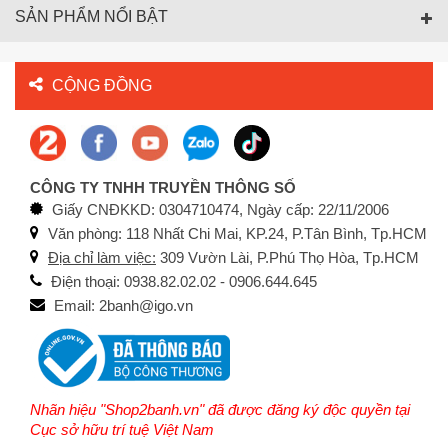
SẢN PHẨM NỔI BẬT
CỘNG ĐỒNG
CÔNG TY TNHH TRUYỀN THÔNG SỐ
Giấy CNĐKKD: 0304710474, Ngày cấp: 22/11/2006
Văn phòng: 118 Nhất Chi Mai, KP.24, P.Tân Bình, Tp.HCM
Địa chỉ làm việc:
309 Vườn Lài, P.Phú Thọ Hòa, Tp.HCM
Điện thoại: 0938.82.02.02 - 0906.644.645
Email: 2banh@igo.vn
Nhãn hiệu "Shop2banh.vn" đã được đăng ký độc quyền tại
Cục sở hữu trí tuệ Việt Nam