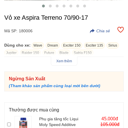
Vỏ xe Aspira Terreno 70/90-17
Mã SP:
180006
Dùng cho xe:
Wave
Dream
Exciter 150
Exciter 135
Sirius
Jupiter
Raider 150
Future
Blade
Satria F150
Xem thêm
vỏ xe Aspira Terreno 70/90-17 gắn được cho xe số phổ thông
như Wave, Dream, Blade, Future, Sirius, Jupiter, Exciter, Axelo,
Ngừng Sản Xuất
Raider, FX,...được sản xuất trên cùng dây chuyền trong cùng
nhà máy sản xuất nên 2 thương hiệu lốp xe lớn của thế giới là
(Tham khảo sản phẩm cùng loại mới bên dưới)
Pirelli của Ý và Metzeller của Đức. Đồng điệu với những
thương hiệu nổi tiếng, Aspira Terreno thừa hưởng mọi tinh tuý từ
chất lượng và độ chính xác cao của Metzeller – giới Biker trên
Thường được mua cùng
toàn thế giới ưu ái đặt cho mệnh danh là ”Vỏ xe máy thuộc đẳng
cấp High-end’’. Ưu điểm lớn chính là khả năng bám đường tốt
45.000đ
Phụ gia tăng tốc Liqui
105.000đ
Moly Speed Additive
cùng khoảng cách phanh ngắn, gai vỏ cực ngầu, lạ, vỏ cứng