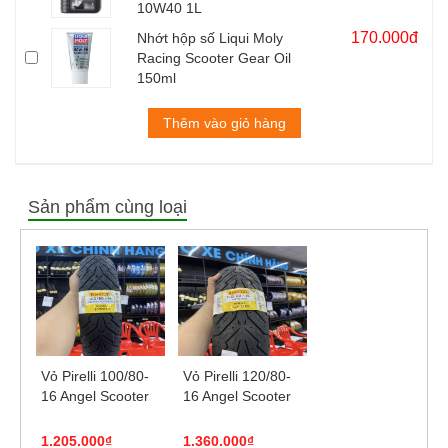
10W40 1L
170.000đ
Nhớt hộp số Liqui Moly
Racing Scooter Gear Oil
150ml
Thêm vào giỏ hàng
Sản phẩm cùng loại
Vỏ Pirelli 100/80-
Vỏ Pirelli 120/80-
16 Angel Scooter
16 Angel Scooter
1.205.000₫
1.360.000₫