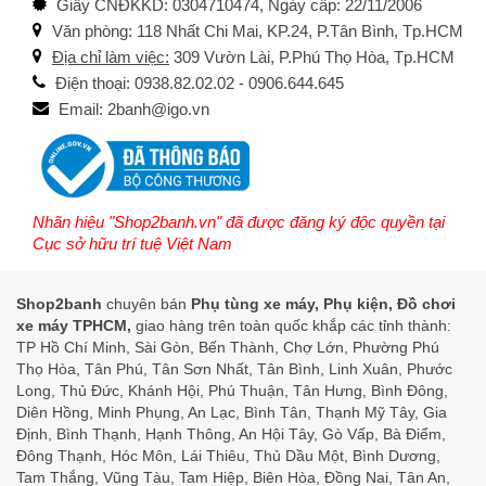
Giấy CNĐKKD: 0304710474, Ngày cấp: 22/11/2006
Văn phòng: 118 Nhất Chi Mai, KP.24, P.Tân Bình, Tp.HCM
Địa chỉ làm việc:
309 Vườn Lài, P.Phú Thọ Hòa, Tp.HCM
Điện thoại: 0938.82.02.02 - 0906.644.645
Email: 2banh@igo.vn
Nhãn hiệu "Shop2banh.vn" đã được đăng ký độc quyền tại
Cục sở hữu trí tuệ Việt Nam
Shop2banh
chuyên bán
Phụ tùng xe máy, Phụ kiện, Đồ chơi
xe máy TPHCM,
giao hàng trên toàn quốc khắp các tỉnh thành:
TP Hồ Chí Minh, Sài Gòn, Bến Thành, Chợ Lớn, Phường Phú
Thọ Hòa, Tân Phú, Tân Sơn Nhất, Tân Bình, Linh Xuân, Phước
Long, Thủ Đức, Khánh Hội, Phú Thuận, Tân Hưng, Bình Đông,
Diên Hồng, Minh Phụng, An Lạc, Bình Tân, Thạnh Mỹ Tây, Gia
Định, Bình Thạnh, Hạnh Thông, An Hội Tây, Gò Vấp, Bà Điểm,
Đông Thạnh, Hóc Môn, Lái Thiêu, Thủ Dầu Một, Bình Dương,
Tam Thắng, Vũng Tàu, Tam Hiệp, Biên Hòa, Đồng Nai, Tân An,