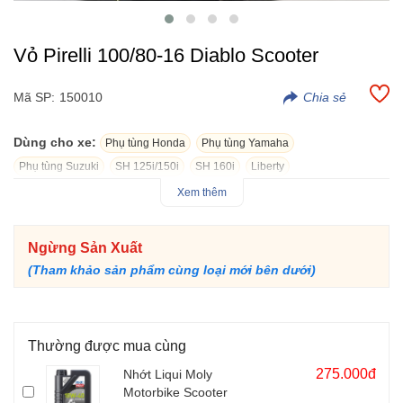
Vỏ Pirelli 100/80-16 Diablo Scooter
Mã SP:
150010
Dùng cho xe:
Phụ tùng Honda
Phụ tùng Yamaha
Phụ tùng Suzuki
SH 125i/150i
SH 160i
Liberty
Xem thêm
Vỏ xe Pirelli 100/80-16 Diablo Scooter, Pirelli thương hiệu nổi
tiếng từ Italy được sản xuất tại Indonesia. Chất lượng Pirelli đã
Ngừng Sản Xuất
được nhiều anh em trải nghiệm và đánh giá khá cao.
Vỏ Pirelli được nhắc đến với độ bền và cao su khá tốt, giúp xe
(Tham khảo sản phẩm cùng loại mới bên dưới)
bám đường cực tốt.
Vỏ Pirelli 100/80-16 gắn được cho bánh trước xe Honda SH,
Shark....hoặc bánh sau to cho Yamaha Nouvo, Hayate...
Thường được mua cùng
275.000đ
Nhớt Liqui Moly
Motorbike Scooter