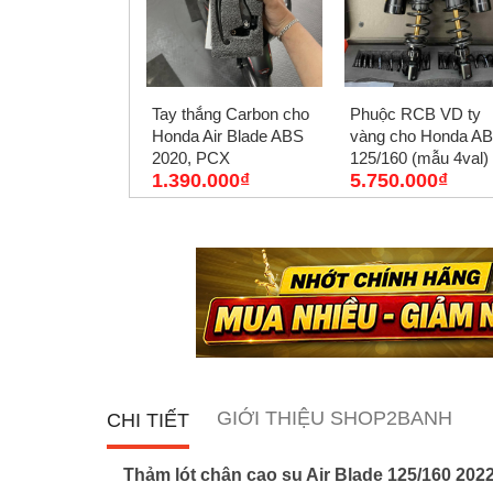
Tay thắng Carbon cho
Phuộc RCB VD ty
Honda Air Blade ABS
vàng cho Honda AB
2020, PCX
125/160 (mẫu 4val)
1.390.000₫
5.750.000₫
chính hãng
GIỚI THIỆU SHOP2BANH
CHI TIẾT
Thảm lót chân cao su Air Blade 125/160 2022