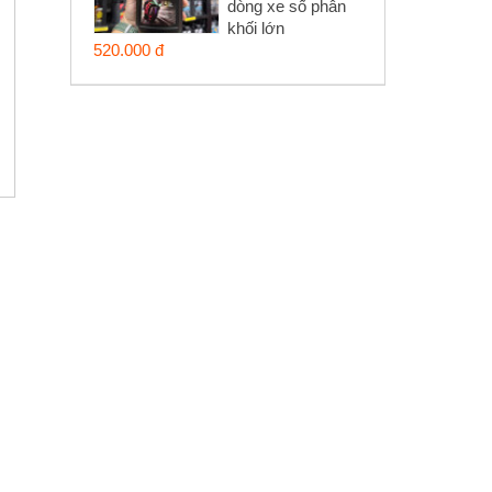
dòng xe số phân
khối lớn
520.000 đ