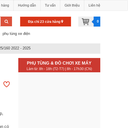
o hàng
Hướng dẫn
Tư vấn
Giới thiệu
Liên hệ
0
Địa chỉ 23 cửa hàng
phụ tùng xe điện
25/160 2022 - 2025
PHỤ TÙNG & ĐỒ CHƠI XE MÁY
Làm từ: 8h - 18h (T2-T7) | 8h - 17h30 (CN)
p,
òn có