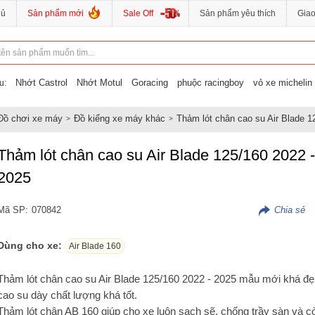
hủ
Sản phẩm mới
Sale Off
Sản phẩm yêu thích
Gia
Nhớt Castrol
Nhớt Motul
Goracing
phuộc racingboy
vỏ xe michelin
u:
Đồ chơi xe máy
Đồ kiểng xe máy khác
Thảm lót chân cao su Air Blade 1
Thảm lót chân cao su Air Blade 125/160 2022 -
2025
Mã SP:
070842
Dùng cho xe:
Air Blade 160
Thảm lót chân cao su Air Blade 125/160 2022 - 2025 mẫu mới khá đẹ
cao su dày chất lượng khá tốt.
Thảm lót chân AB 160 giúp cho xe luôn sạch sẽ, chống trầy sàn và c