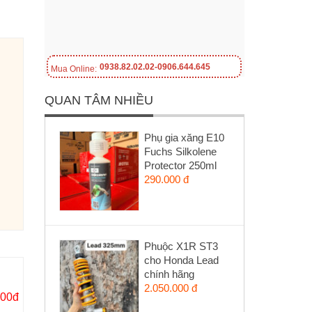
0938.82.02.02-0906.644.645
Mua Online:
QUAN TÂM NHIỀU
Phụ gia xăng E10
Fuchs Silkolene
Protector 250ml
290.000 đ
Phuộc X1R ST3
cho Honda Lead
chính hãng
2.050.000 đ
000đ