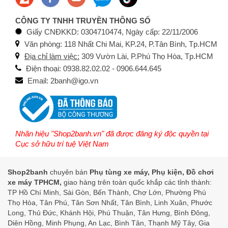
CÔNG TY TNHH TRUYỀN THÔNG SỐ
Giấy CNĐKKD: 0304710474, Ngày cấp: 22/11/2006
Văn phòng: 118 Nhất Chi Mai, KP.24, P.Tân Bình, Tp.HCM
Địa chỉ làm việc:
309 Vườn Lài, P.Phú Thọ Hòa, Tp.HCM
Điện thoại: 0938.82.02.02 - 0906.644.645
Email: 2banh@igo.vn
Nhãn hiệu "Shop2banh.vn" đã được đăng ký độc quyền tại
Cục sở hữu trí tuệ Việt Nam
Shop2banh
chuyên bán
Phụ tùng xe máy, Phụ kiện, Đồ chơi
xe máy TPHCM,
giao hàng trên toàn quốc khắp các tỉnh thành:
TP Hồ Chí Minh, Sài Gòn, Bến Thành, Chợ Lớn, Phường Phú
Thọ Hòa, Tân Phú, Tân Sơn Nhất, Tân Bình, Linh Xuân, Phước
Long, Thủ Đức, Khánh Hội, Phú Thuận, Tân Hưng, Bình Đông,
Diên Hồng, Minh Phụng, An Lạc, Bình Tân, Thạnh Mỹ Tây, Gia