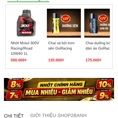
Nhớt Motul 300V
Chai xịt bôi trơn
Chai dưỡng bóng
Racing/Road
sên GoRacing
dàn áo GoRacing
10W40 1L
500.000₫
135.000₫
175.000₫
GIỚI THIỆU SHOP2BANH
CHI TIẾT