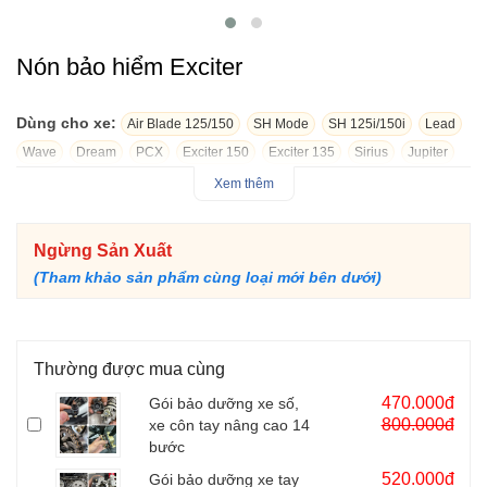
Nón bảo hiểm Exciter
Dùng cho xe:
Air Blade 125/150
SH Mode
SH 125i/150i
Lead
Wave
Dream
PCX
Exciter 150
Exciter 135
Sirius
Jupiter
Vespa GTV
Raider 150
Elizabeth
Z1000
Click 125i/150i
Xem thêm
Future
Grande
Air Blade 160
Exciter 155
Vision
Winner R
Janus
Vario 125/150
NVX
SH 160i
Liberty
CBR150
Ngừng Sản Xuất
SH 300i
Vespa Sprint
Vespa Primavera
Blade
Sonic 150
(Tham khảo sản phẩm cùng loại mới bên dưới)
R15
Satria F150
Winner X
Freego
ADV 150/160
Nón bảo hiểm được thiết kế dành riêng cho quý khách chạy
Exciter - dòng xe côn tay HOT trên thị trường hiện nay đảm bảo
Thường được mua cùng
chất lượng và mẫu mã hợp thời trang
470.000đ
Gói bảo dưỡng xe số,
800.000đ
xe côn tay nâng cao 14
bước
520.000đ
Gói bảo dưỡng xe tay