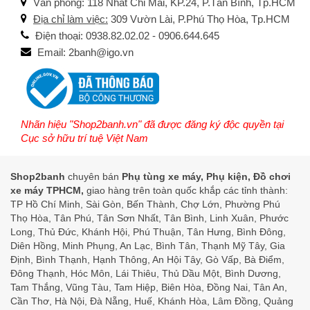
Văn phòng: 118 Nhất Chi Mai, KP.24, P.Tân Bình, Tp.HCM
Địa chỉ làm việc:
309 Vườn Lài, P.Phú Thọ Hòa, Tp.HCM
Điện thoại: 0938.82.02.02 - 0906.644.645
Email: 2banh@igo.vn
Nhãn hiệu "Shop2banh.vn" đã được đăng ký độc quyền tại
Cục sở hữu trí tuệ Việt Nam
Shop2banh
chuyên bán
Phụ tùng xe máy, Phụ kiện, Đồ chơi
xe máy TPHCM,
giao hàng trên toàn quốc khắp các tỉnh thành:
TP Hồ Chí Minh, Sài Gòn, Bến Thành, Chợ Lớn, Phường Phú
Thọ Hòa, Tân Phú, Tân Sơn Nhất, Tân Bình, Linh Xuân, Phước
Long, Thủ Đức, Khánh Hội, Phú Thuận, Tân Hưng, Bình Đông,
Diên Hồng, Minh Phụng, An Lạc, Bình Tân, Thạnh Mỹ Tây, Gia
Định, Bình Thạnh, Hạnh Thông, An Hội Tây, Gò Vấp, Bà Điểm,
Đông Thạnh, Hóc Môn, Lái Thiêu, Thủ Dầu Một, Bình Dương,
Tam Thắng, Vũng Tàu, Tam Hiệp, Biên Hòa, Đồng Nai, Tân An,
Cần Thơ, Hà Nội, Đà Nẵng, Huế, Khánh Hòa, Lâm Đồng, Quảng