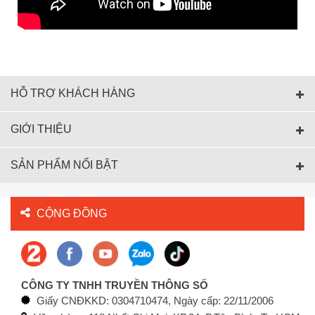
HỖ TRỢ KHÁCH HÀNG
GIỚI THIỆU
SẢN PHẨM NỔI BẬT
CỘNG ĐỒNG
CÔNG TY TNHH TRUYỀN THÔNG SỐ
Giấy CNĐKKD: 0304710474, Ngày cấp: 22/11/2006