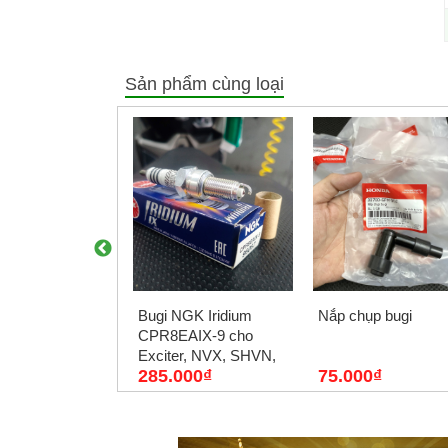
Sản phẩm cùng loại
y Daytona Line
Bugi NGK Iridium
Nắp chụp bugi
 hãng
CPR8EAIX-9 cho
Exciter, NVX, SHVN,
000₫
285.000₫
75.000₫
AB, Future Fi chân
dài...