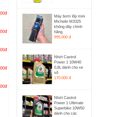
000đ
Máy bơm lốp mini
Michelin M3325
không dây chính
000đ
hãng
995.000 đ
000đ
Nhớt Castrol
Power 1 10W40
0,8L dành cho xe
000đ
số
170.000 đ
000đ
Nhớt Castrol
Power 1 Ultimate
Superbike 10W50
dành cho các