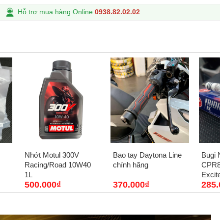
Hỗ trợ mua hàng Online
0938.82.02.02
Nhớt Motul 300V
Bao tay Daytona Line
Bugi 
Racing/Road 10W40
chính hãng
CPR8
1L
Excit
500.000₫
370.000₫
285.
AB, F
dài...