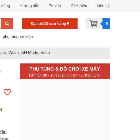
o hàng
Hướng dẫn
Tư vấn
Giới thiệu
Liên hệ
0
Địa chỉ 23 cửa hàng
phụ tùng xe điện
ture, Wave, SH Mode, Vario
,
PHỤ TÙNG & ĐỒ CHƠI XE MÁY
Làm từ: 8h - 18h (T2-T7) | 8h - 17h30 (CN)
re
 đầu
 cháy