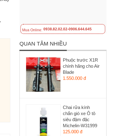
,
0938.82.02.02-0906.644.645
Mua Online:
QUAN TÂM NHIỀU
Phuộc trước X1R
chính hãng cho Air
Blade
1.550.000 đ
Chai rửa kính
chắn gió xe Ô tô
siêu đậm đặc
Michelin-W31999
125.000 đ