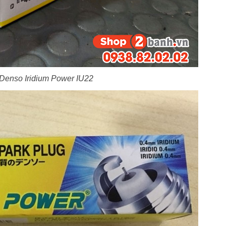
Denso Iridium Power IU22