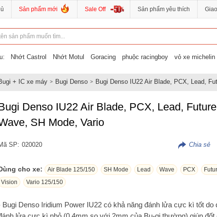
hủ
Sản phẩm mới
Sale Off
Sản phẩm yêu thích
Gia
Nhớt Castrol
Nhớt Motul
Goracing
phuộc racingboy
vỏ xe michelin
u:
Bugi + IC xe máy
Bugi Denso
Bugi Denso IU22 Air Blade, PCX, Lead, Fu
Bugi Denso IU22 Air Blade, PCX, Lead, Future
Wave, SH Mode, Vario
Mã SP:
020020
Dùng cho xe:
Air Blade 125/150
SH Mode
Lead
Wave
PCX
Futu
Vision
Vario 125/150
- Bugi Denso Iridium Power IU22 có khả năng đánh lửa cực kì tốt do
đánh lửa cực kì nhỏ (0.4mm so với 2mm của Bu-gi thường) giúp đốt